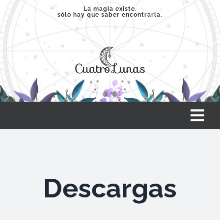
Saltar
La magia existe,
sólo hay que saber encontrarla.
al
contenido
Tog
Nav
INICIO
Descargas
SERVICIOS
CLASES