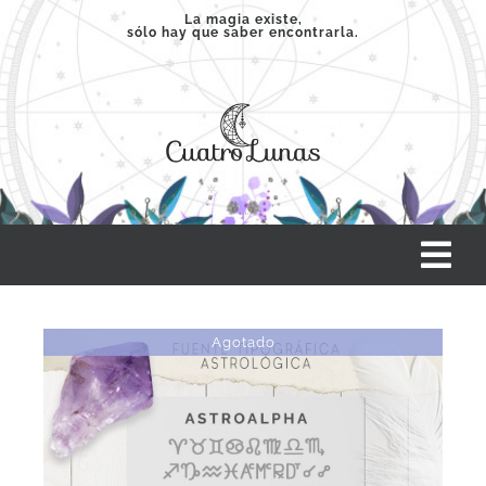
Saltar
La magia existe,
sólo hay que saber encontrarla.
al
contenido
Tog
Nav
INICIO
Agotado
SERVICIOS
CLASES