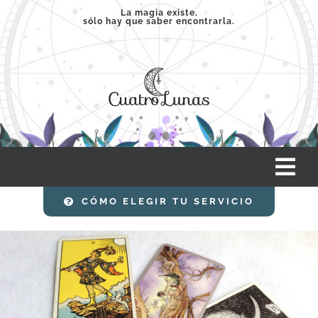
Saltar
La magia existe,
sólo hay que saber encontrarla.
al
contenido
Tog
Nav
CÓMO ELEGIR TU SERVICIO
INICIO
SERVICIOS
CLASES