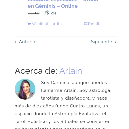
en Géminis – Online
El
El
U$
29
U$
36
precio
precio
Añadir al carrito
Detalles
original
actual
era:
es:
Anterior
Siguiente
U$
U$
36.
29.
Acerca de:
Arlain
Soy Carolina, aunque puedes
llamarme Arlain. Soy astrologa,
tarotista y diseñadora, y hace
más de diez años fundé Cuatro Lunas, un
espacio donde la Astrología Evolutiva, el
Tarot Holístico y los Rituales se convierten