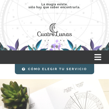
Saltar
La magia existe,
sólo hay que saber encontrarla.
al
contenido
Tog
Nav
CÓMO ELEGIR TU SERVICIO
INICIO
SERVICIOS
CLASES