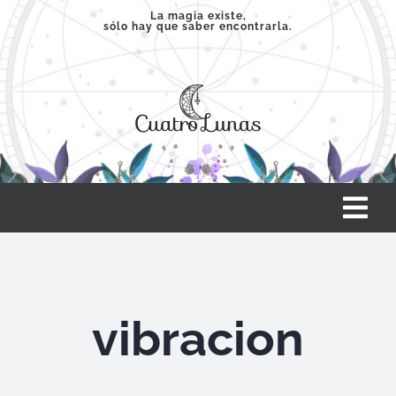
Saltar
La magia existe,
sólo hay que saber encontrarla.
al
contenido
Tog
Nav
INICIO
vibracion
SERVICIOS
CLASES