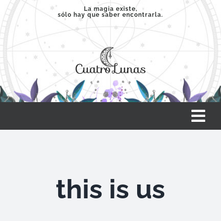
Saltar
La magia existe,
sólo hay que saber encontrarla.
al
contenido
Tog
Nav
INICIO
this is us
SERVICIOS
CLASES