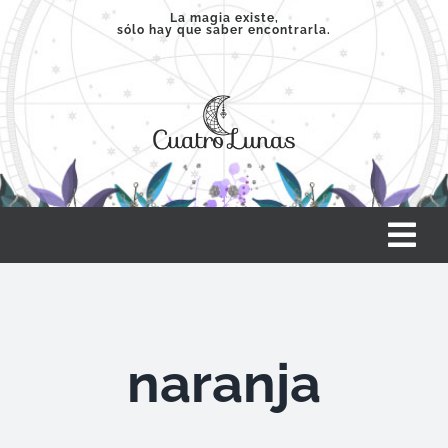
Saltar
La magia existe,
sólo hay que saber encontrarla.
al
contenido
Tog
Nav
INICIO
naranja
SERVICIOS
CLASES