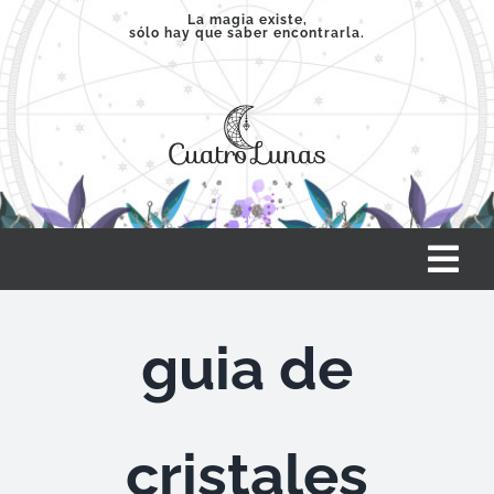
Saltar
La magia existe,
sólo hay que saber encontrarla.
al
contenido
Tog
Nav
INICIO
guia de
SERVICIOS
cristales
CLASES