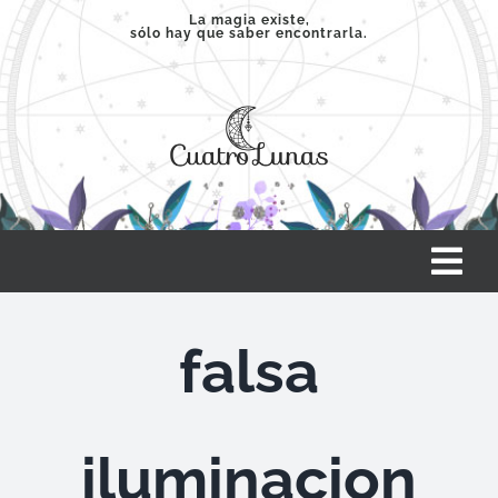
Saltar
La magia existe,
sólo hay que saber encontrarla.
al
contenido
Tog
Nav
INICIO
falsa
SERVICIOS
iluminacion
CLASES