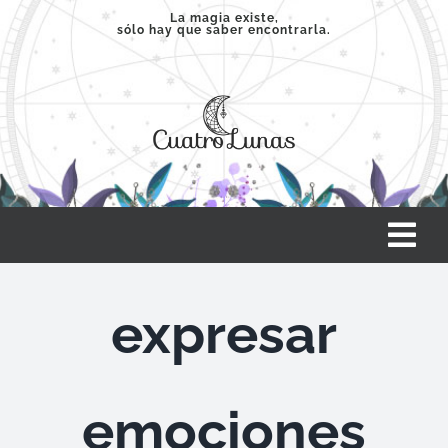
Saltar
La magia existe,
sólo hay que saber encontrarla.
al
contenido
Tog
Nav
INICIO
expresar
SERVICIOS
emociones
CLASES