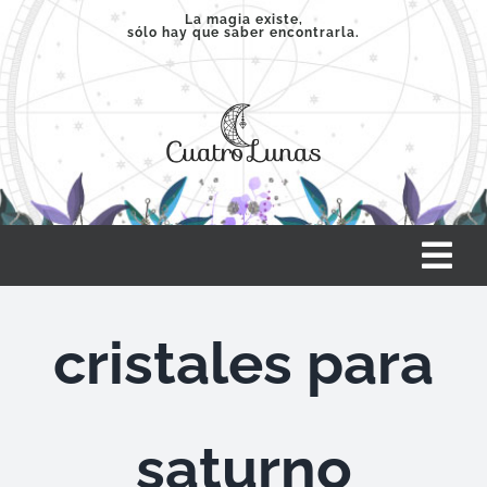
Saltar
La magia existe,
sólo hay que saber encontrarla.
al
contenido
Tog
Nav
INICIO
cristales para
SERVICIOS
saturno
CLASES