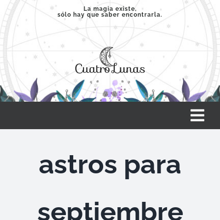
Saltar
La magia existe,
sólo hay que saber encontrarla.
al
contenido
Tog
Nav
INICIO
astros para
SERVICIOS
septiembre
CLASES