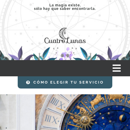
Saltar
La magia existe,
sólo hay que saber encontrarla.
al
contenido
Tog
Nav
CÓMO ELEGIR TU SERVICIO
INICIO
SERVICIOS
CLASES