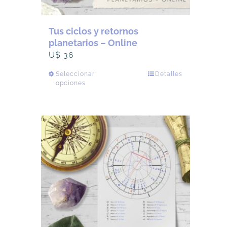
Tus ciclos y retornos
planetarios – Online
U$
36
Seleccionar
Este
Detalles
opciones
producto
tiene
múltiples
variantes.
Las
opciones
se
pueden
elegir
en
la