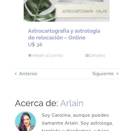
página
de
producto
Astrocartografía y astrología
de relocación – Online
U$
36
Añadir al carrito
Detalles
Anterior
Siguiente
Acerca de:
Arlain
Soy Carolina, aunque puedes
llamarme Arlain. Soy astrologa,