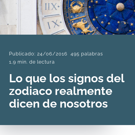
DESCARGAS
PRODUCTOS
Publicado: 24/06/2016
495 palabras
ARTÍCULOS
1,9 min. de lectura
ACERCA
Lo que los signos del
zodiaco realmente
CONTACTO
dicen de nosotros
Carrito