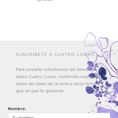
opciones
producto
tiene
múltiples
variantes.
Las
opciones
se
pueden
SUSCRÍBETE A CUATRO LUNAS
elegir
en
Para enviarte información de interés
la
sobre Cuatro Lunas, contenido especial
página
sobre las fases de la luna y otros temas
de
que sé que te gustarán.
producto
Nombre: