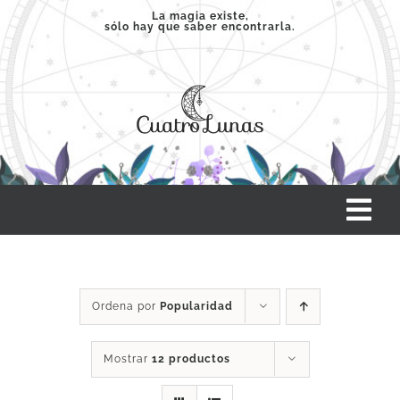
Saltar
La magia existe,
sólo hay que saber encontrarla.
al
contenido
Tog
Nav
INICIO
Ordena por
Popularidad
SERVICIOS
Mostrar
12 productos
CLASES