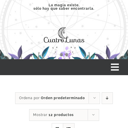
Saltar
La magia existe,
sólo hay que saber encontrarla.
al
contenido
Tog
Nav
INICIO
Ordena por
Orden predeterminado
SERVICIOS
Mostrar
12 productos
CLASES