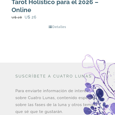
Tarot Holístico para el 2026 –
Online
El
El
U$
26
U$
28
precio
precio
Detalles
original
actual
era:
es:
U$
U$
28.
26.
SUSCRÍBETE A CUATRO LUNAS
Para enviarte información de interés
sobre Cuatro Lunas, contenido especial
sobre las fases de la luna y otros temas
que sé que te gustarán.