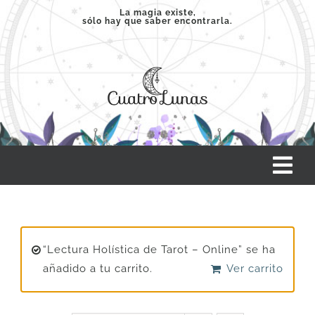
Saltar
La magia existe,
sólo hay que saber encontrarla.
al
contenido
Tog
Nav
INICIO
“Lectura Holística de Tarot – Online” se ha
SERVICIOS
añadido a tu carrito.
Ver carrito
CLASES