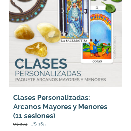
Clases Personalizadas:
Arcanos Mayores y Menores
(11 sesiones)
El
El
U$
165
U$
264