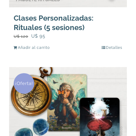
Clases Personalizadas:
Rituales (5 sesiones)
El
El
U$
95
U$
120
precio
precio
Añadir al carrito
Detalles
original
actual
era:
es:
U$
U$
120.
95.
¡Oferta!