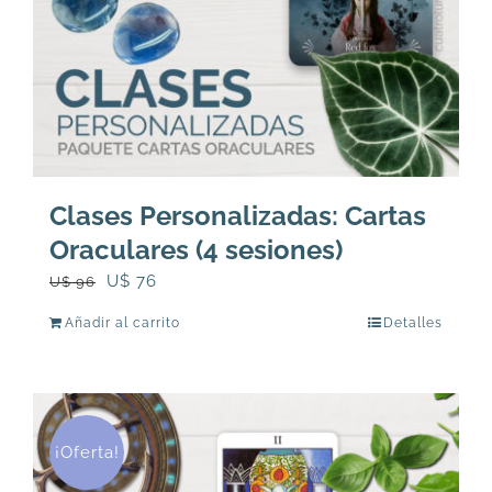
Clases Personalizadas: Cartas
Oraculares (4 sesiones)
El
El
U$
76
U$
96
precio
precio
Añadir al carrito
Detalles
original
actual
era:
es:
U$
U$
96.
76.
¡Oferta!