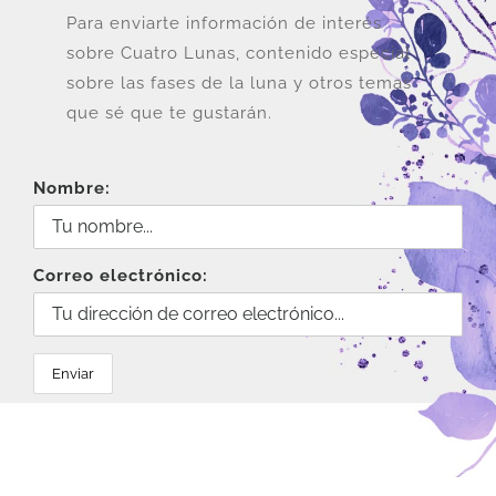
elegir
Para enviarte información de interés
en
sobre Cuatro Lunas, contenido especial
la
sobre las fases de la luna y otros temas
página
que sé que te gustarán.
de
producto
Nombre:
Correo electrónico: