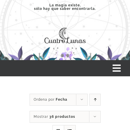
Saltar
La magia existe,
sólo hay que saber encontrarla.
al
contenido
Tog
Nav
INICIO
Ordena por
Fecha
SERVICIOS
Mostrar
36 productos
CLASES