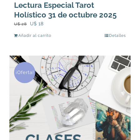
Lectura Especial Tarot
Holístico 31 de octubre 2025
El
El
U$
18
U$
28
precio
precio
Añadir al carrito
Detalles
original
actual
era:
es:
U$
U$
28.
18.
¡Oferta!