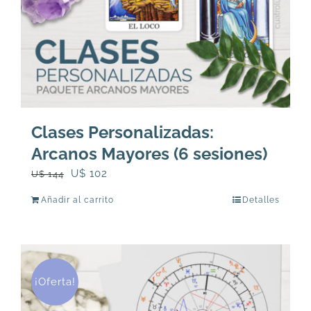
Clases Personalizadas:
Arcanos Mayores (6 sesiones)
El
El
U$
102
U$
144
precio
precio
Añadir al carrito
Detalles
original
actual
era:
es:
U$
U$
144.
102.
¡Oferta!