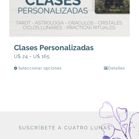
Clases Personalizadas
Rango
U$
24
-
U$
165
de
Seleccionar opciones
Detalles
Este
precios:
producto
desde
tiene
U$
múltiples
24
variantes.
hasta
Las
U$
opciones
165
SUSCRÍBETE A CUATRO LUNAS
se
pueden