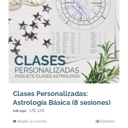
Clases Personalizadas:
Astrología Básica (8 sesiones)
El
El
U$
128
U$
192
precio
precio
Añadir al carrito
Detalles
original
actual