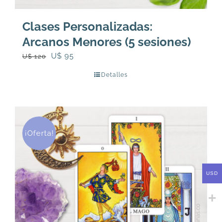
Clases Personalizadas:
Arcanos Menores (5 sesiones)
El
El
U$
95
U$
120
precio
precio
Detalles
original
actual
era:
es:
U$
U$
120.
95.
¡Oferta!
USD