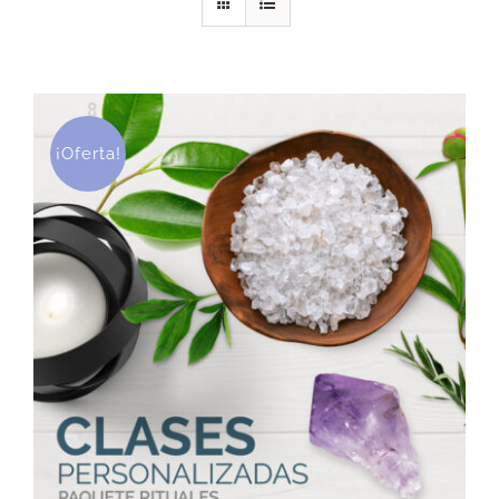
DESCARGAS
PRODUCTOS
¡Oferta!
ARTÍCULOS
ACERCA
CONTACTO
Carrito