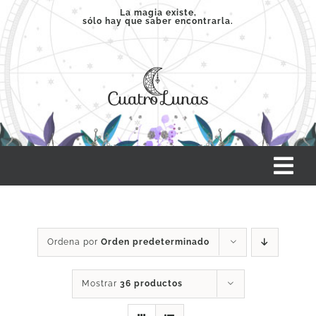
Saltar
La magia existe,
sólo hay que saber encontrarla.
al
contenido
Tog
Nav
INICIO
Ordena por
Orden predeterminado
SERVICIOS
Mostrar
36 productos
CLASES