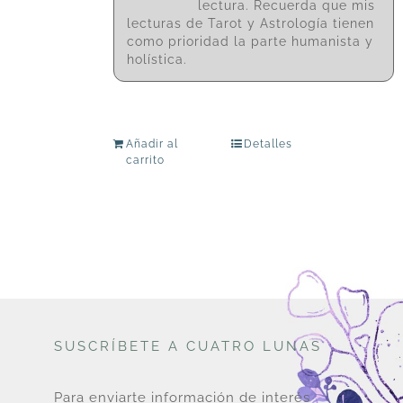
lectura. Recuerda que mis
lecturas de Tarot y Astrología tienen
como prioridad la parte humanista y
holística.
Añadir al
Detalles
carrito
SUSCRÍBETE A CUATRO LUNAS
Para enviarte información de interés