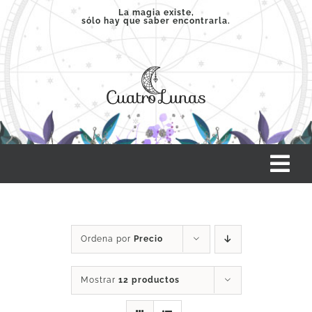
Saltar
La magia existe,
sólo hay que saber encontrarla.
al
contenido
Tog
Nav
INICIO
Ordena por
Precio
SERVICIOS
Mostrar
12 productos
CLASES