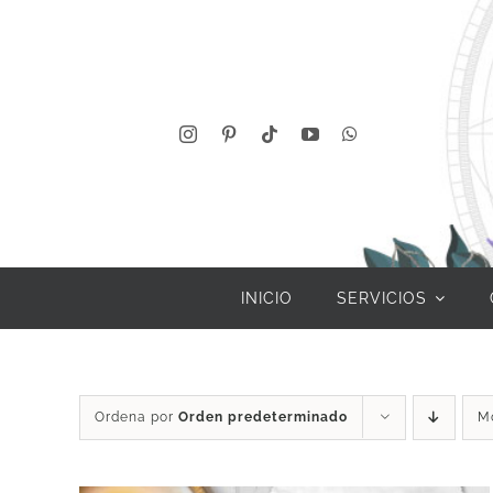
Saltar
al
contenido
INICIO
SERVICIOS
Ordena por
Orden predeterminado
M