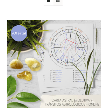
DESCARGAS
PRODUCTOS
¡Oferta!
ARTÍCULOS
ACERCA
CONTACTO
Carrito