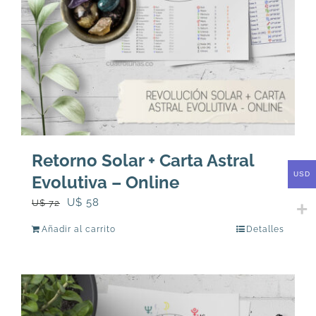
Retorno Solar + Carta Astral
USD
Evolutiva – Online
El
El
U$
58
U$
72
precio
precio
Añadir al carrito
Detalles
original
actual
era:
es:
U$
U$
72.
58.