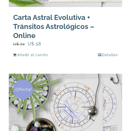
Carta Astral Evolutiva +
Tránsitos Astrológicos –
Online
El
El
U$
58
U$
72
precio
precio
Añadir al carrito
Detalles
original
actual
era:
es:
U$
U$
72.
58.
¡Oferta!