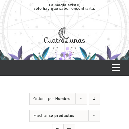
Saltar
La magia existe,
sólo hay que saber encontrarla.
al
contenido
Tog
Nav
INICIO
Ordena por
Nombre
SERVICIOS
Mostrar
12 productos
CLASES