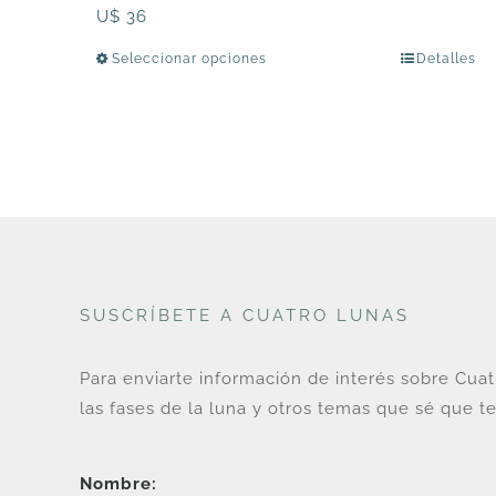
U$
36
Seleccionar opciones
Detalles
Este
producto
tiene
múltiples
variantes.
Las
opciones
se
pueden
SUSCRÍBETE A CUATRO LUNAS
elegir
en
Para enviarte información de interés sobre Cua
la
las fases de la luna y otros temas que sé que te
página
de
producto
Nombre: