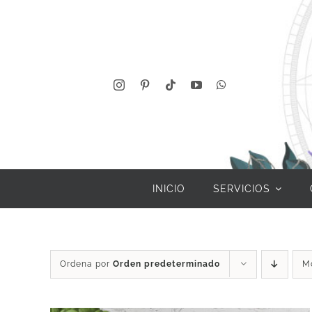
Saltar
al
contenido
INICIO
SERVICIOS
Ordena por
Orden predeterminado
M