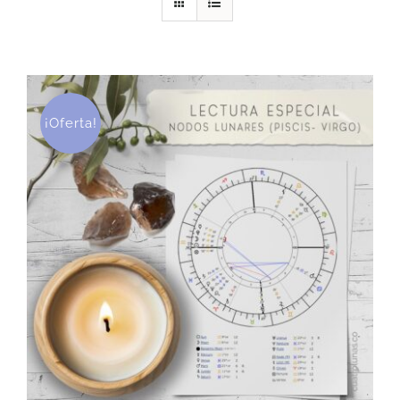
DESCARGAS
PRODUCTOS
¡Oferta!
ARTÍCULOS
ACERCA
CONTACTO
Carrito