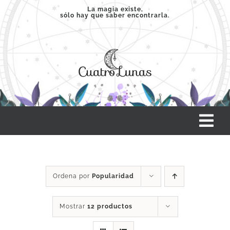
Saltar
La magia existe,
sólo hay que saber encontrarla.
al
contenido
Tog
Nav
INICIO
Ordena por
Popularidad
SERVICIOS
Mostrar
12 productos
CLASES