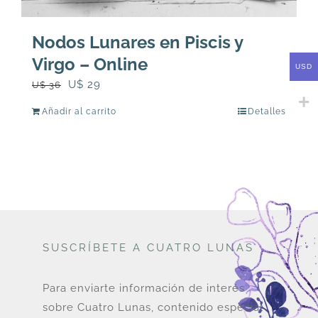
Nodos Lunares en Piscis y
Virgo – Online
USD
El
El
U$
29
U$
36
precio
precio
Añadir al carrito
Detalles
original
actual
era:
es:
U$
U$
36.
29.
SUSCRÍBETE A CUATRO LUNAS
Para enviarte información de interés
sobre Cuatro Lunas, contenido especial