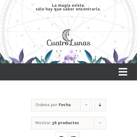
Saltar
La magia existe,
sólo hay que saber encontrarla.
al
contenido
Tog
Nav
INICIO
Ordena por
Fecha
SERVICIOS
Mostrar
36 productos
CLASES