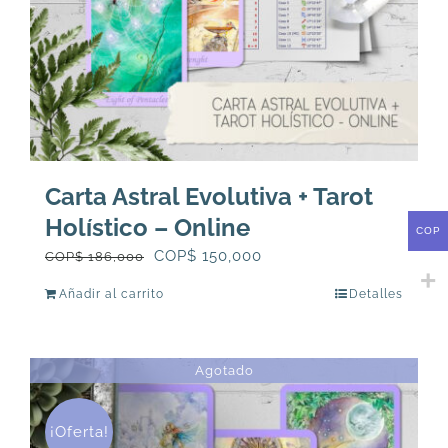
Carta Astral Evolutiva + Tarot
Holístico – Online
COP
El
El
COP$
150,000
COP$
186,000
precio
precio
Añadir al carrito
Detalles
original
actual
era:
es:
COP$
COP$
Agotado
186,000.
150,000.
¡Oferta!