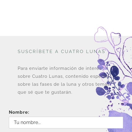
era:
es:
COP$
COP$
78,000.
72,000.
SUSCRÍBETE A CUATRO LUNAS
Para enviarte información de interés
sobre Cuatro Lunas, contenido especial
sobre las fases de la luna y otros temas
que sé que te gustarán.
Nombre: