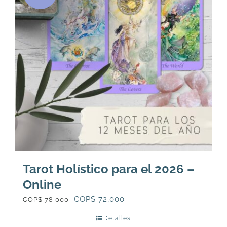
Tarot Holístico para el 2026 –
Online
El
El
COP$
72,000
COP$
78,000
precio
precio
Detalles
original
actual