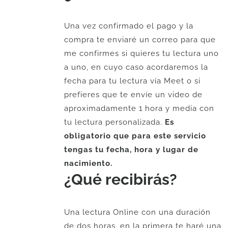
era:
es:
COP$
COP$
Una vez confirmado el pago y la
186,000.
150,000.
compra te enviaré un correo para que
me confirmes si quieres tu lectura uno
a uno, en cuyo caso acordaremos la
fecha para tu lectura vía Meet o si
prefieres que te envíe un video de
aproximadamente 1 hora y media con
tu lectura personalizada.
Es
obligatorio que para este servicio
tengas tu fecha, hora y lugar de
nacimiento.
¿Qué recibirás?
Una lectura Online con una duración
de dos horas, en la primera te haré una