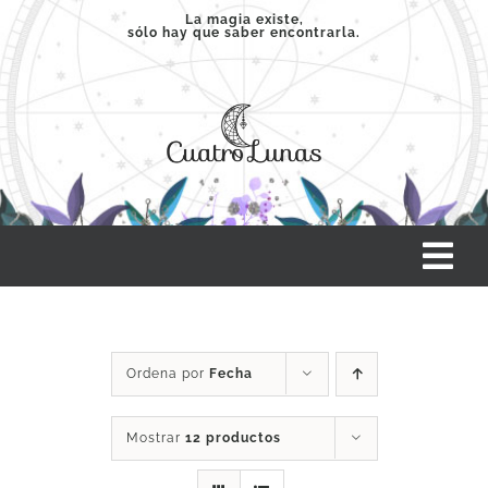
Saltar
La magia existe,
sólo hay que saber encontrarla.
al
contenido
Tog
Nav
INICIO
Ordena por
Fecha
SERVICIOS
Mostrar
12 productos
CLASES