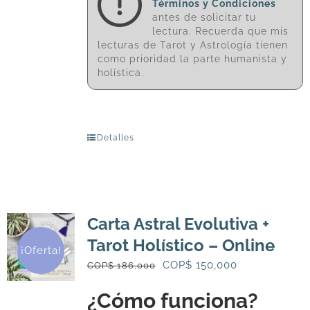
Términos y Condiciones
antes de solicitar tu
lectura. Recuerda que mis
lecturas de Tarot y Astrología tienen
como prioridad la parte humanista y
holística.
Detalles
Carta Astral Evolutiva +
Tarot Holístico – Online
¡Oferta!
El
El
COP$
150,000
COP$
186,000
precio
precio
¿Cómo funciona?
original
actual