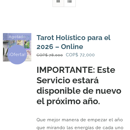
DESCARGAS
PRODUCTOS
Tarot Holístico para el
Agotado
2026 – Online
ARTÍCULOS
¡Oferta!
El
El
COP$
72,000
COP$
78,000
precio
precio
IMPORTANTE: Este
original
actual
ACERCA
Servicio estará
era:
es:
COP$
COP$
disponible de nuevo
CONTACTO
78,000.
72,000.
el próximo año.
Carrito
Que mejor manera de empezar el año
que mirando las energías de cada uno