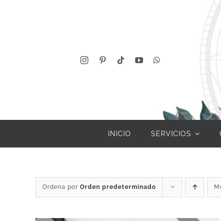
Saltar
al
contenido
INICIO
SERVICIOS
Ordena por
Orden predeterminado
M