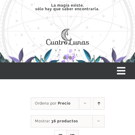
Saltar
La magia existe,
sólo hay que saber encontrarla.
al
contenido
Tog
Nav
INICIO
Ordena por
Precio
SERVICIOS
Mostrar
36 productos
CLASES