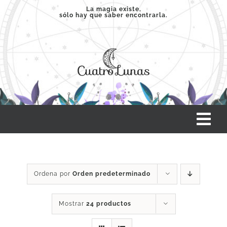
Saltar
La magia existe,
sólo hay que saber encontrarla.
al
contenido
Tog
Nav
INICIO
Ordena por
Orden predeterminado
SERVICIOS
Mostrar
24 productos
CLASES