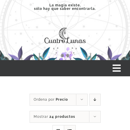
Saltar
La magia existe,
sólo hay que saber encontrarla.
al
contenido
Tog
Nav
INICIO
Ordena por
Precio
SERVICIOS
Mostrar
24 productos
CLASES