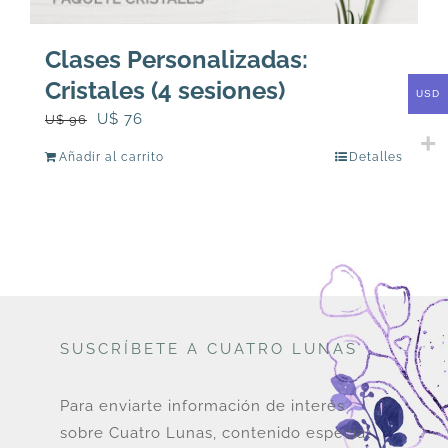
Clases Personalizadas:
Cristales (4 sesiones)
USD
El
El
U$
76
U$
96
precio
precio
Añadir al carrito
Detalles
original
actual
era:
es:
U$
U$
96.
76.
SUSCRÍBETE A CUATRO LUNAS
Para enviarte información de interés
sobre Cuatro Lunas, contenido especial