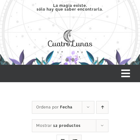
Saltar
La magia existe,
sólo hay que saber encontrarla.
al
contenido
Tog
Nav
INICIO
Ordena por
Fecha
SERVICIOS
Mostrar
12 productos
CLASES