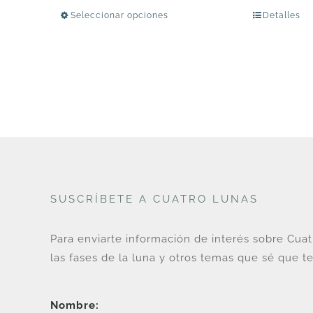
de
Seleccionar opciones
Detalles
Este
precios:
producto
desde
tiene
U$
múltiples
24
variantes.
hasta
Las
U$
opciones
165
se
pueden
elegir
SUSCRÍBETE A CUATRO LUNAS
en
la
Para enviarte información de interés sobre Cua
página
las fases de la luna y otros temas que sé que te
de
producto
Nombre: