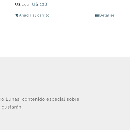
El
El
U$
128
U$
192
precio
precio
Añadir al carrito
Detalles
original
actual
era:
es:
U$
U$
192.
128.
tro Lunas, contenido especial sobre
 gustarán.