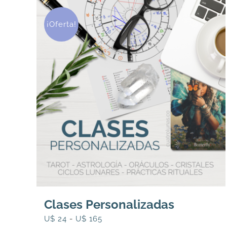
¡Oferta!
Clases Personalizadas
Rango
U$
24
-
U$
165