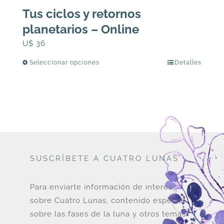
Tus ciclos y retornos
planetarios – Online
U$
36
Seleccionar opciones
Detalles
Este
producto
tiene
múltiples
variantes.
Las
opciones
SUSCRÍBETE A CUATRO LUNAS
se
pueden
elegir
Para enviarte información de interés
en
sobre Cuatro Lunas, contenido especial
la
sobre las fases de la luna y otros temas