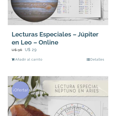
Lecturas Especiales – Júpiter
en Leo – Online
El
El
U$
29
U$
36
precio
precio
Añadir al carrito
Detalles
original
actual
era:
es:
U$
U$
36.
29.
¡Oferta!