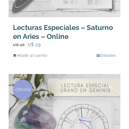
Lecturas Especiales – Saturno
en Aries – Online
El
El
U$
29
U$
36
precio
precio
Añadir al carrito
Detalles
original
actual
era:
es:
U$
U$
36.
29.
¡Oferta!