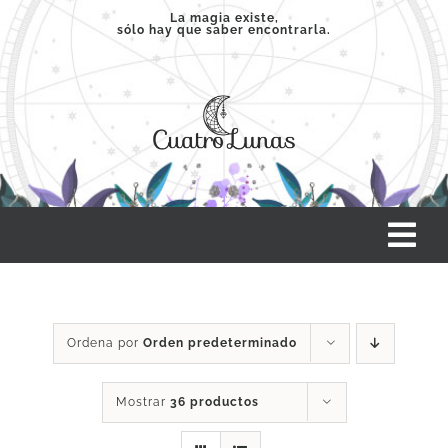
Saltar
La magia existe,
sólo hay que saber encontrarla.
al
contenido
Tog
Nav
INICIO
Ordena por
Orden predeterminado
SERVICIOS
Mostrar
36 productos
CLASES