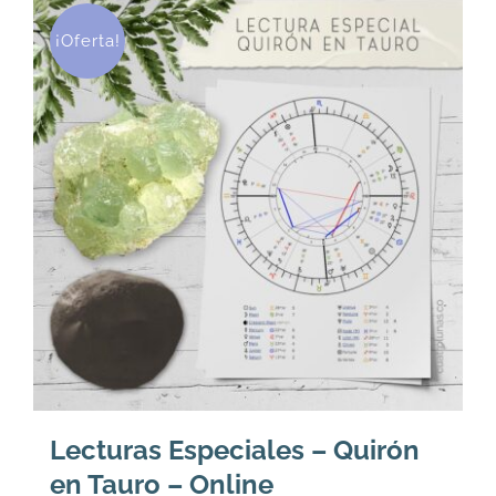
36.
29.
¡Oferta!
Lecturas Especiales – Quirón
en Tauro – Online