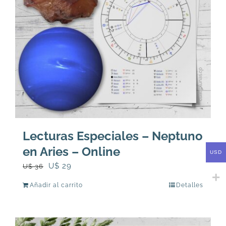
Lecturas Especiales – Neptuno
en Aries – Online
USD
El
El
U$
29
U$
36
precio
precio
Añadir al carrito
Detalles
original
actual
era:
es:
U$
U$