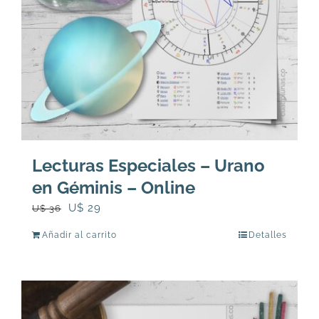
Lecturas Especiales – Urano
en Géminis – Online
El
El
U$
29
U$
36
precio
precio
Añadir al carrito
Detalles
original
actual
era:
es:
U$
U$
36.
29.