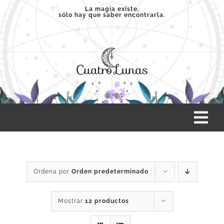
Saltar
La magia existe,
sólo hay que saber encontrarla.
al
contenido
Tog
Nav
INICIO
Ordena por
Orden predeterminado
SERVICIOS
Mostrar
12 productos
CLASES