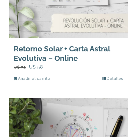
Retorno Solar + Carta Astral
Evolutiva – Online
El
El
U$
58
U$
72
precio
precio
Añadir al carrito
Detalles
original
actual
era:
es:
U$
U$
72.
58.