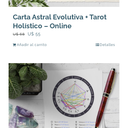
Carta Astral Evolutiva + Tarot
Holístico – Online
El
El
U$
55
U$
68
precio
precio
Añadir al carrito
Detalles
original
actual
era:
es:
U$
U$
68.
55.