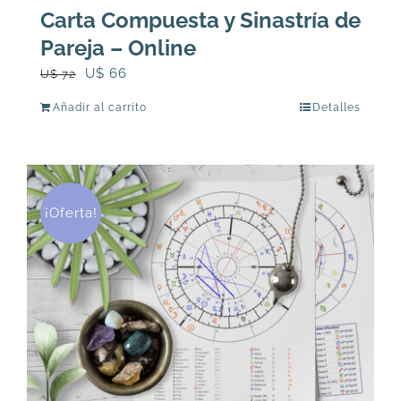
Carta Compuesta y Sinastría de
Pareja – Online
El
El
U$
66
U$
72
precio
precio
Añadir al carrito
Detalles
original
actual
era:
es:
U$
U$
72.
66.
¡Oferta!