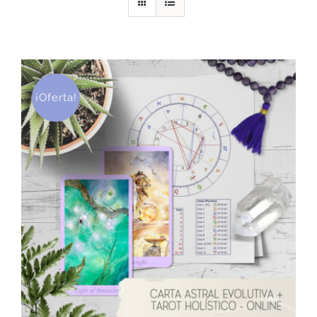
DESCARGAS
PRODUCTOS
¡Oferta!
ARTÍCULOS
ACERCA
CONTACTO
Carrito