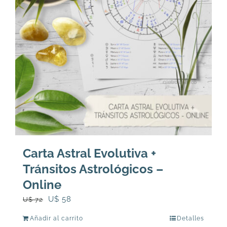
Carta Astral Evolutiva +
Tránsitos Astrológicos –
Online
El
El
U$
58
U$
72
precio
precio
Añadir al carrito
Detalles
original
actual