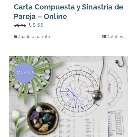
Carta Compuesta y Sinastría de
Pareja – Online
El
El
U$
66
U$
72
precio
precio
Añadir al carrito
Detalles
original
actual
era:
es:
U$
U$
72.
66.
¡Oferta!