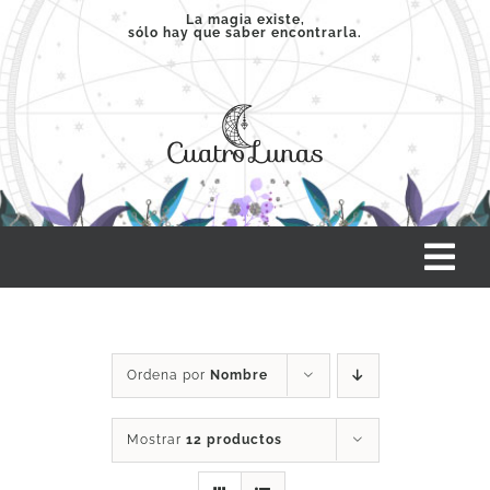
Saltar
La magia existe,
sólo hay que saber encontrarla.
al
contenido
Tog
Nav
INICIO
Ordena por
Nombre
SERVICIOS
Mostrar
12 productos
CLASES