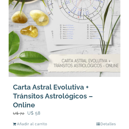
Carta Astral Evolutiva +
Tránsitos Astrológicos –
Online
El
El
U$
58
U$
72
precio
precio
Añadir al carrito
Detalles
original
actual