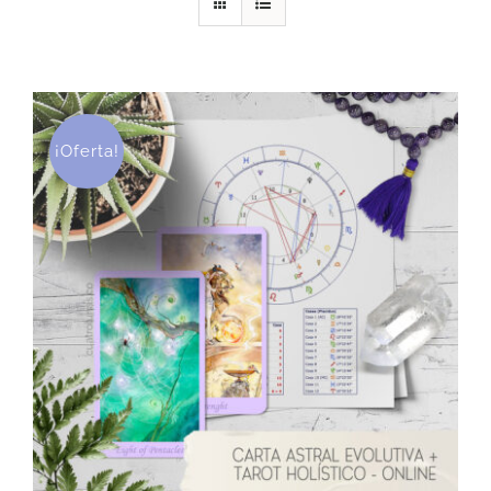
DESCARGAS
PRODUCTOS
¡Oferta!
ARTÍCULOS
ACERCA
CONTACTO
Carrito