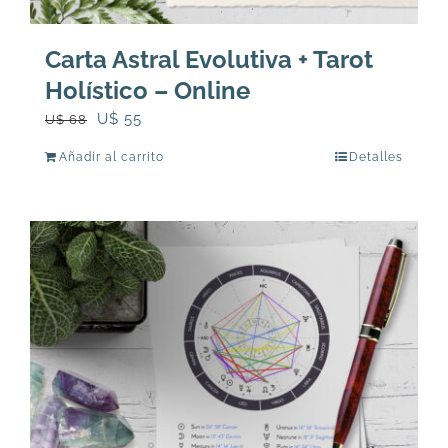
Carta Astral Evolutiva + Tarot
Holístico – Online
El
El
U$
55
U$
68
precio
precio
Añadir al carrito
Detalles
original
actual
era:
es:
U$
U$
68.
55.