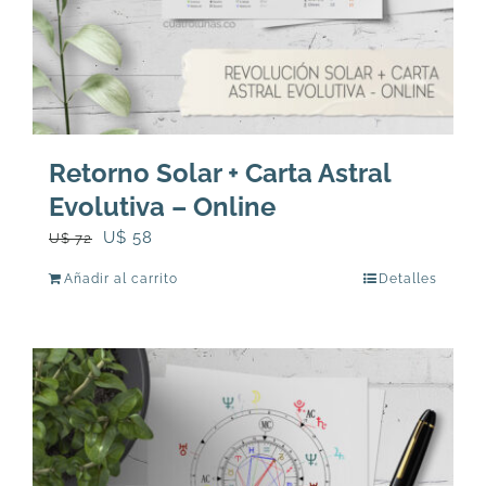
Retorno Solar + Carta Astral
Evolutiva – Online
El
El
U$
58
U$
72
precio
precio
Añadir al carrito
Detalles
original
actual
era:
es:
U$
U$
72.
58.