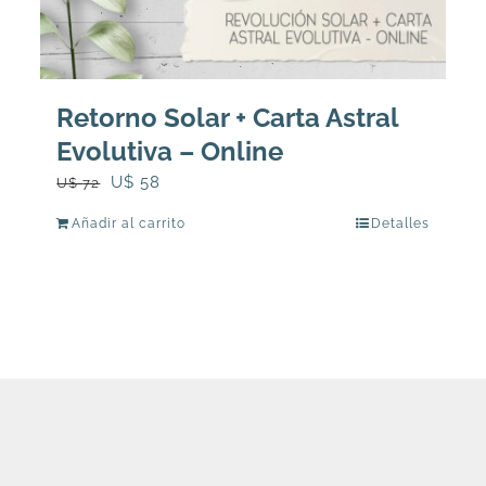
Retorno Solar + Carta Astral
Evolutiva – Online
El
El
U$
58
U$
72
precio
precio
Añadir al carrito
Detalles
original
actual
era:
es:
U$
U$
72.
58.