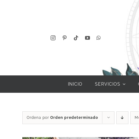
Saltar
al
contenido
INICIO
SERVICIOS
Ordena por
Orden predeterminado
M