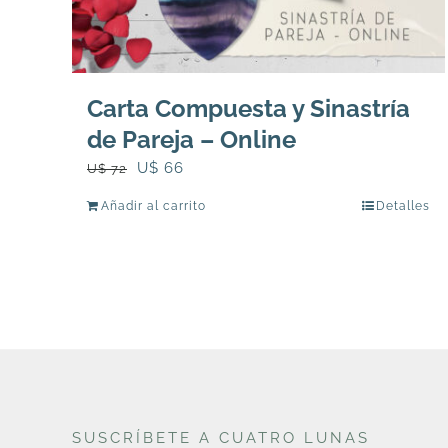
Carta Compuesta y Sinastría
de Pareja – Online
El
El
U$
66
U$
72
precio
precio
Añadir al carrito
Detalles
original
actual
era:
es:
U$
U$
72.
66.
SUSCRÍBETE A CUATRO LUNAS