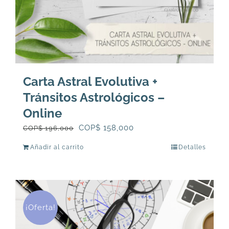
Carta Astral Evolutiva +
Tránsitos Astrológicos –
Online
El
El
COP$
158,000
COP$
196,000
precio
precio
Añadir al carrito
Detalles
original
actual
era:
es:
COP$
COP$
196,000.
158,000.
¡Oferta!