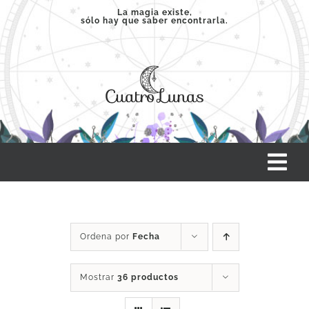
Saltar
La magia existe,
sólo hay que saber encontrarla.
al
contenido
Tog
Nav
INICIO
Ordena por
Fecha
SERVICIOS
Mostrar
36 productos
CLASES