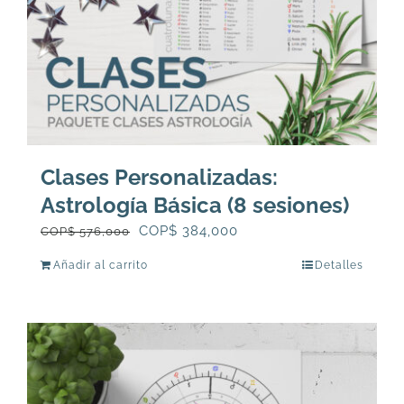
Clases Personalizadas:
Astrología Básica (8 sesiones)
El
El
COP$
384,000
COP$
576,000
precio
precio
Añadir al carrito
Detalles
original
actual
era:
es:
COP$
COP$
576,000.
384,000.