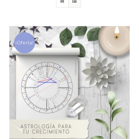
DESCARGAS
PRODUCTOS
¡Oferta!
ARTÍCULOS
ACERCA
CONTACTO
Carrito