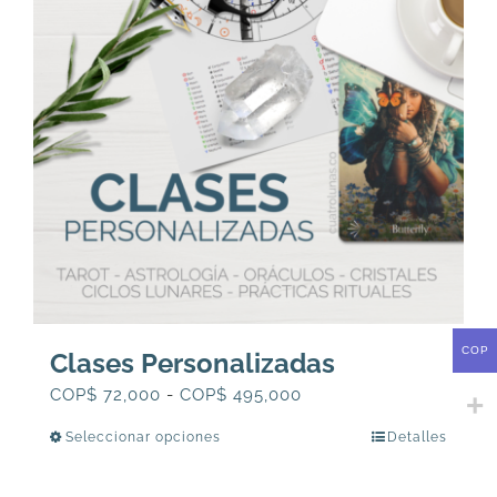
COP
Clases Personalizadas
Rango
COP$
72,000
-
COP$
495,000
de
Seleccionar opciones
Detalles
Este
precios:
producto
desde