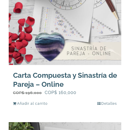
Carta Compuesta y Sinastría de
Pareja – Online
El
El
COP$
160,000
COP$
196,000
precio
precio
Añadir al carrito
Detalles
original
actual
era:
es:
COP$
COP$