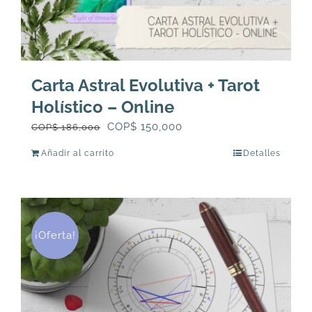
Carta Astral Evolutiva + Tarot
Holístico – Online
El
El
COP$
150,000
COP$
186,000
precio
precio
Añadir al carrito
Detalles
original
actual
era:
es:
COP$
COP$
186,000.
150,000.
¡Oferta!