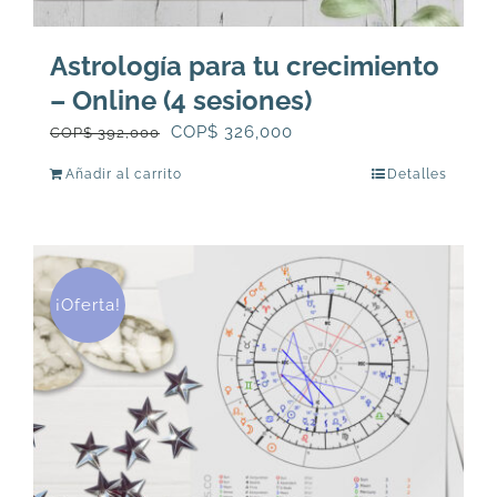
Astrología para tu crecimiento
– Online (4 sesiones)
El
El
COP$
326,000
COP$
392,000
precio
precio
Añadir al carrito
Detalles
original
actual
era:
es:
COP$
COP$
392,000.
326,000.
¡Oferta!