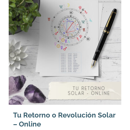
196,000.
160,000.
Tu Retorno o Revolución Solar
– Online