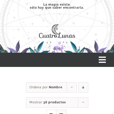
Saltar
La magia existe,
sólo hay que saber encontrarla.
al
contenido
Tog
Nav
INICIO
Ordena por
Nombre
SERVICIOS
Mostrar
36 productos
CLASES