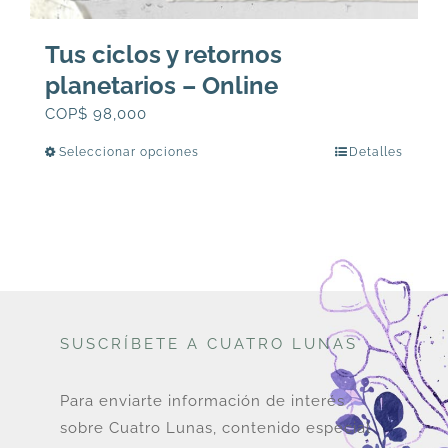
Tus ciclos y retornos
planetarios – Online
COP$
98,000
Seleccionar opciones
Detalles
Este
producto
tiene
múltiples
variantes.
Las
opciones
SUSCRÍBETE A CUATRO LUNAS
se
pueden
elegir
Para enviarte información de interés
en
sobre Cuatro Lunas, contenido especial