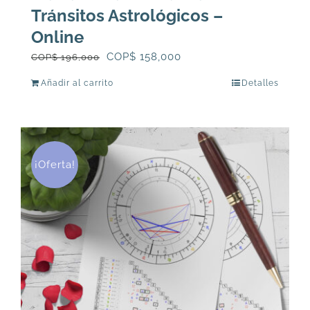
Tránsitos Astrológicos –
Online
El
El
COP$
158,000
COP$
196,000
precio
precio
Añadir al carrito
Detalles
original
actual
era:
es:
COP$
COP$
196,000.
158,000.
¡Oferta!