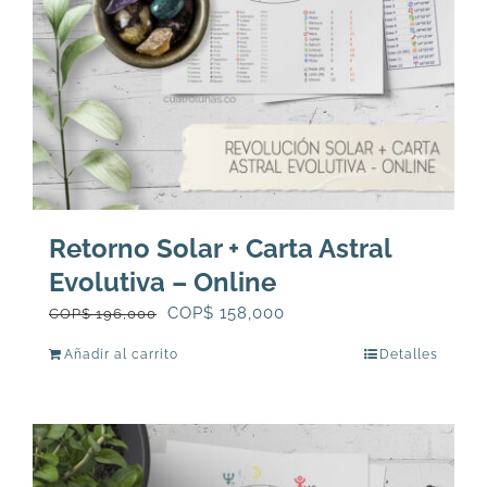
Retorno Solar + Carta Astral
Evolutiva – Online
El
El
COP$
158,000
COP$
196,000
precio
precio
Añadir al carrito
Detalles
original
actual
era:
es:
COP$
COP$
196,000.
158,000.