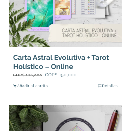
Carta Astral Evolutiva + Tarot
Holístico – Online
El
El
COP$
150,000
COP$
186,000
precio
precio
Añadir al carrito
Detalles
original
actual
era:
es:
COP$
COP$
186,000.
150,000.