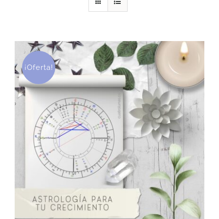
DESCARGAS
PRODUCTOS
¡Oferta!
ARTÍCULOS
ACERCA
CONTACTO
Carrito