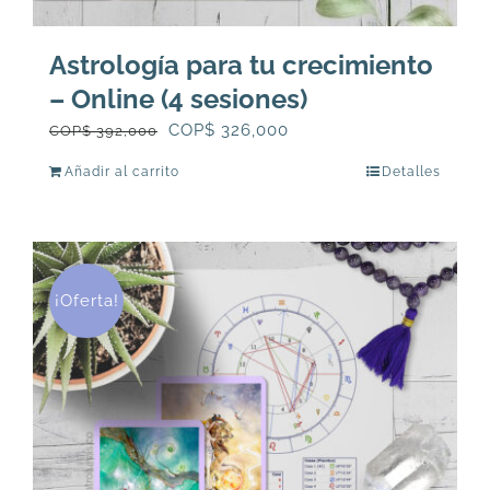
Astrología para tu crecimiento
– Online (4 sesiones)
El
El
COP$
326,000
COP$
392,000
precio
precio
Añadir al carrito
Detalles
original
actual
era:
es:
COP$
COP$
392,000.
326,000.
¡Oferta!