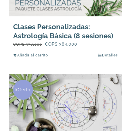
Clases Personalizadas:
Astrología Básica (8 sesiones)
El
El
COP$
384,000
COP$
576,000
precio
precio
Añadir al carrito
Detalles
original
actual
era:
es:
COP$
COP$
576,000.
384,000.
¡Oferta!