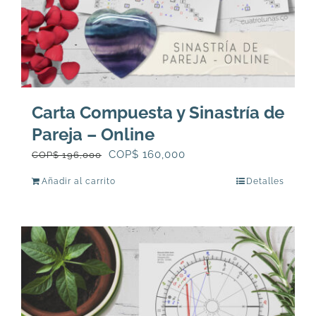
Carta Compuesta y Sinastría de
Pareja – Online
El
El
COP$
160,000
COP$
196,000
precio
precio
Añadir al carrito
Detalles
original
actual
era:
es:
COP$
COP$
196,000.
160,000.