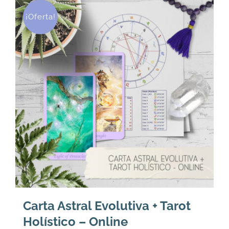
196,000.
158,000.
¡Oferta!
Carta Astral Evolutiva + Tarot
Holístico – Online