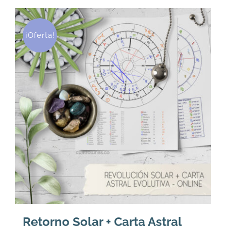
COP$
COP$
196,000.
160,000.
¡Oferta!
Retorno Solar + Carta Astral