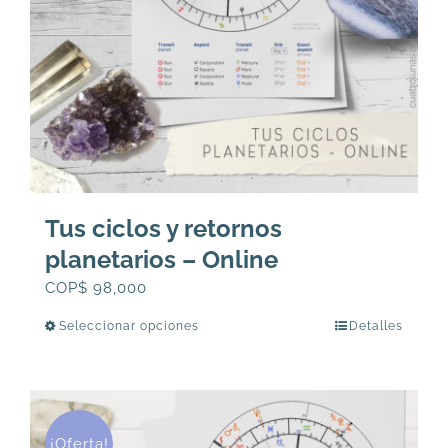
Tus ciclos y retornos
planetarios – Online
COP$
98,000
Seleccionar opciones
Detalles
Este
producto
tiene
múltiples
variantes.
¡Oferta!