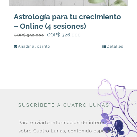
Astrología para tu crecimiento
– Online (4 sesiones)
El
El
COP$
326,000
COP$
392,000
precio
precio
Añadir al carrito
Detalles
original
actual
era:
es:
COP$
COP$
392,000.
326,000.
SUSCRÍBETE A CUATRO LUNAS
Para enviarte información de interés
sobre Cuatro Lunas, contenido especial