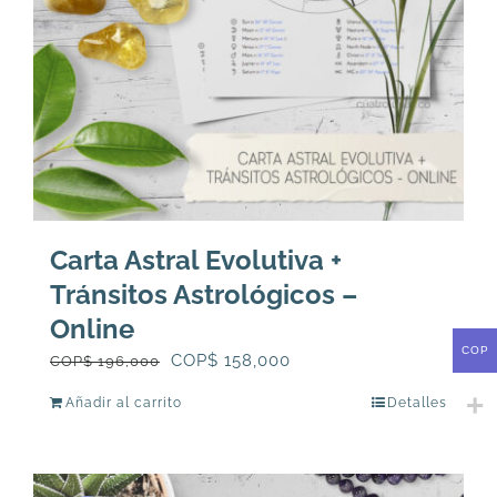
en
la
página
de
producto
Carta Astral Evolutiva +
Tránsitos Astrológicos –
Online
COP
El
El
COP$
158,000
COP$
196,000
precio
precio
Añadir al carrito
Detalles
original
actual
era:
es:
COP$
COP$