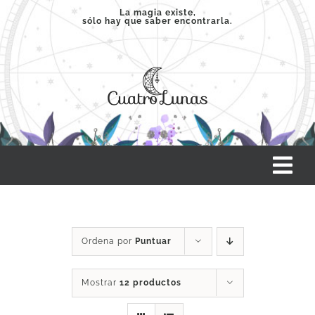
Saltar
La magia existe,
sólo hay que saber encontrarla.
al
contenido
Tog
Nav
INICIO
Ordena por
Puntuar
SERVICIOS
Mostrar
12 productos
CLASES