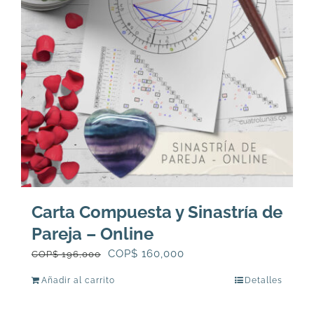
Carta Compuesta y Sinastría de
Pareja – Online
El
El
COP$
160,000
COP$
196,000
precio
precio
Añadir al carrito
Detalles
original
actual
era:
es: