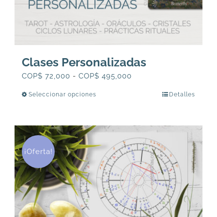
Clases Personalizadas
Rango
COP$
72,000
-
COP$
495,000
de
Seleccionar opciones
Detalles
Este
precios:
producto
desde
tiene
COP$
múltiples
72,000
variantes.
¡Oferta!
hasta
Las
COP$
opciones
495,000
se
pueden
elegir