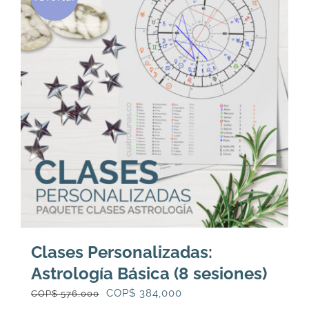
Las
opciones
se
pueden
elegir
en
la
página
de
producto
Clases Personalizadas:
Astrología Básica (8 sesiones)
El
El
COP$
384,000
COP$
576,000