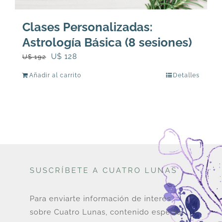
Clases Personalizadas:
Astrología Básica (8 sesiones)
El
El
U$
128
U$
192
precio
precio
Añadir al carrito
Detalles
original
actual
era:
es:
U$
U$
192.
128.
SUSCRÍBETE A CUATRO LUNAS
Para enviarte información de interés
sobre Cuatro Lunas, contenido especial