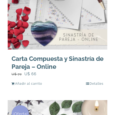
Carta Compuesta y Sinastría de
Pareja – Online
El
El
U$
66
U$
72
precio
precio
Añadir al carrito
Detalles
original
actual
era:
es:
U$
U$
72.
66.
¡Oferta!