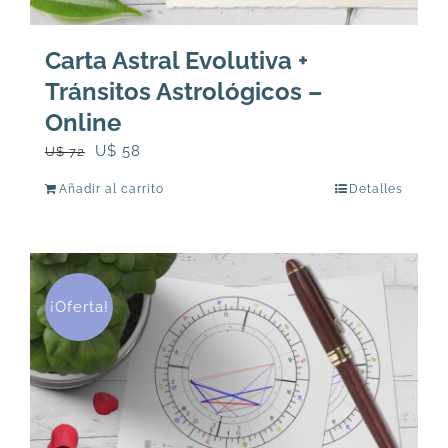
Carta Astral Evolutiva +
Tránsitos Astrológicos –
Online
El
El
U$
58
U$
72
precio
precio
Añadir al carrito
Detalles
original
actual
era:
es:
U$
U$
72.
58.
¡Oferta!