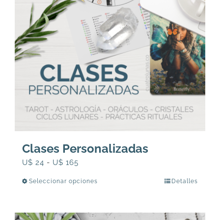
Clases Personalizadas
Rango
U$
24
-
U$
165
de
Seleccionar opciones
Detalles
Este
precios:
producto
desde
tiene
U$