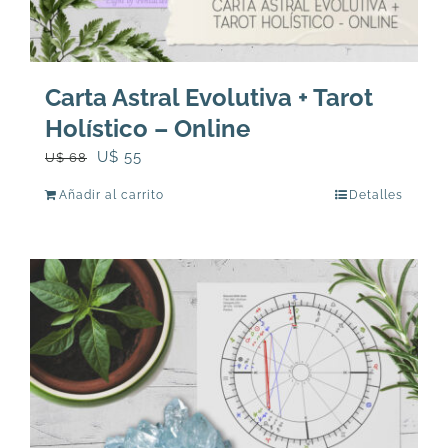
Carta Astral Evolutiva + Tarot
Holístico – Online
El
El
U$
55
U$
68
precio
precio
Añadir al carrito
Detalles
original
actual
era:
es:
U$
U$
68.
55.