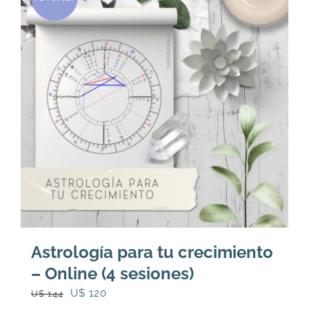
Astrología para tu crecimiento
– Online (4 sesiones)
El
El
U$
120
U$
144