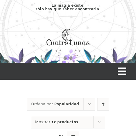
Saltar
La magia existe,
sólo hay que saber encontrarla.
al
contenido
Tog
Nav
INICIO
Ordena por
Popularidad
SERVICIOS
Mostrar
12 productos
CLASES