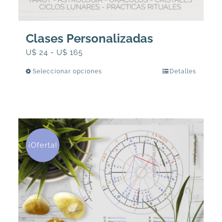
Clases Personalizadas
Rango
U$
24
-
U$
165
de
Seleccionar opciones
Detalles
Este
precios:
producto
desde
tiene
U$
múltiples
24
variantes.
hasta
Las
¡Oferta!
U$
opciones
165
se
pueden
elegir
en
la