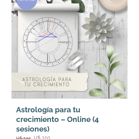
Astrología para tu
crecimiento – Online (4
sesiones)
El
El
U$
120
U$
144