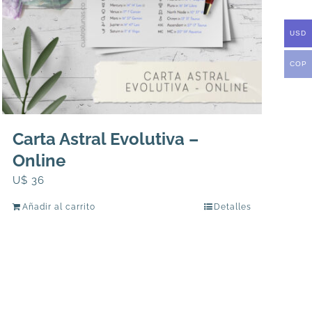
USD
COP
Carta Astral Evolutiva –
Online
U$
36
Añadir al carrito
Detalles