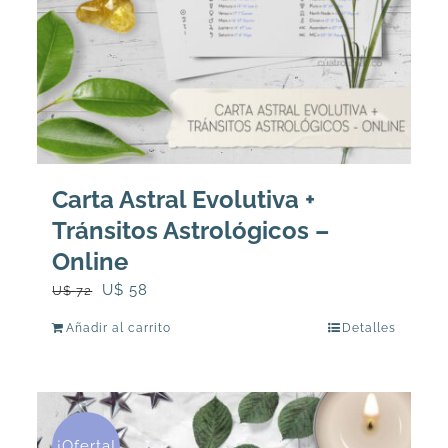
página
de
producto
Carta Astral Evolutiva +
Tránsitos Astrológicos –
Online
El
El
U$
58
U$
72
precio
precio
Añadir al carrito
Detalles
original
actual
era:
es:
U$
U$
72.
58.
¡Oferta!