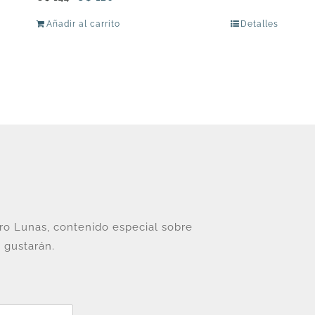
precio
precio
Añadir al carrito
Detalles
original
actual
era:
es:
U$
U$
144.
120.
tro Lunas, contenido especial sobre
 gustarán.