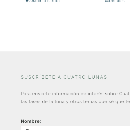
Añadir al carrito
Detalles
original
actual
era:
es:
U$
U$
68.
55.
SUSCRÍBETE A CUATRO LUNAS
Para enviarte información de interés sobre Cua
las fases de la luna y otros temas que sé que te
Nombre: