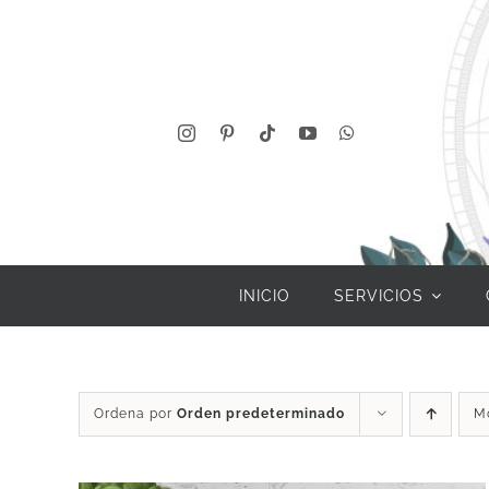
Saltar
al
contenido
INICIO
SERVICIOS
Ordena por
Orden predeterminado
M