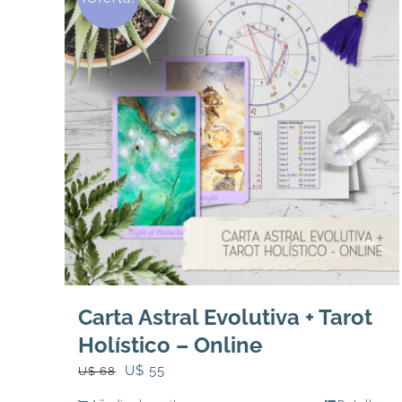
Carta Astral Evolutiva + Tarot
Holístico – Online
El
El
U$
55
U$
68
precio
precio