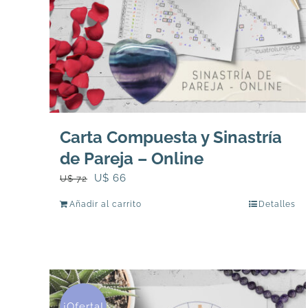
Carta Compuesta y Sinastría
de Pareja – Online
El
El
U$
66
U$
72
precio
precio
Añadir al carrito
Detalles
original
actual
era:
es:
U$
U$
72.
66.
¡Oferta!