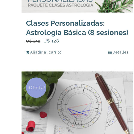
Clases Personalizadas:
Astrología Básica (8 sesiones)
El
El
U$
128
U$
192
precio
precio
Añadir al carrito
Detalles
original
actual
era:
es:
U$
U$
192.
128.
¡Oferta!