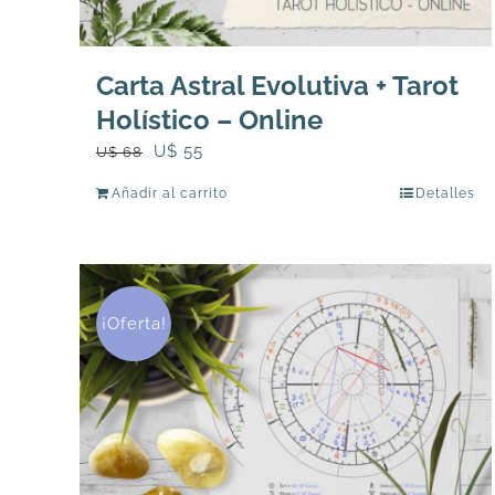
Carta Astral Evolutiva + Tarot
Holístico – Online
El
El
U$
55
U$
68
precio
precio
Añadir al carrito
Detalles
original
actual
era:
es:
U$
U$
68.
55.
¡Oferta!