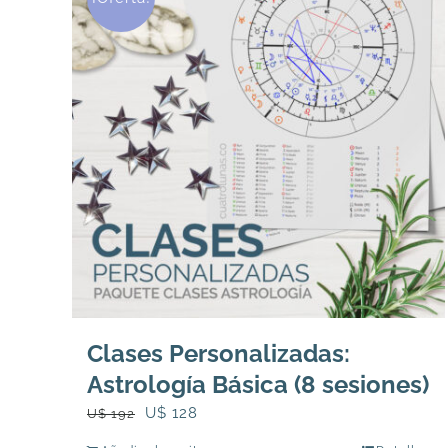
Clases Personalizadas:
Astrología Básica (8 sesiones)
El
El
U$
128
U$
192
precio
precio