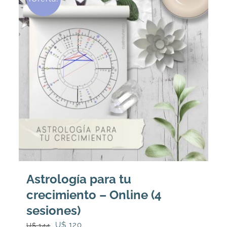
Astrología para tu
crecimiento – Online (4
sesiones)
El
El
U$
120
U$
144