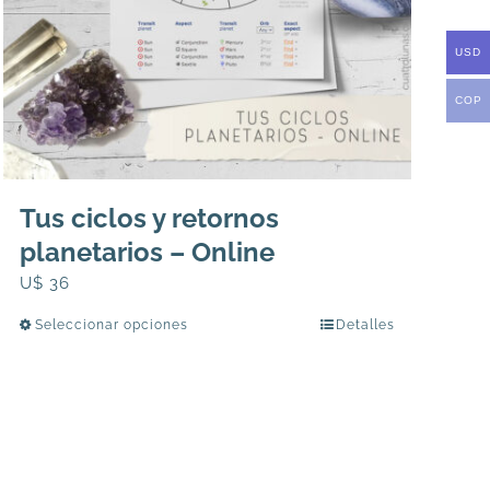
página
de
USD
producto
COP
Tus ciclos y retornos
planetarios – Online
U$
36
Seleccionar opciones
Detalles
Este
producto
tiene
múltiples
variantes.
Las