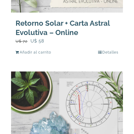
Retorno Solar + Carta Astral
Evolutiva – Online
El
El
U$
58
U$
72
precio
precio
Añadir al carrito
Detalles
original
actual
era:
es:
U$
U$
72.
58.