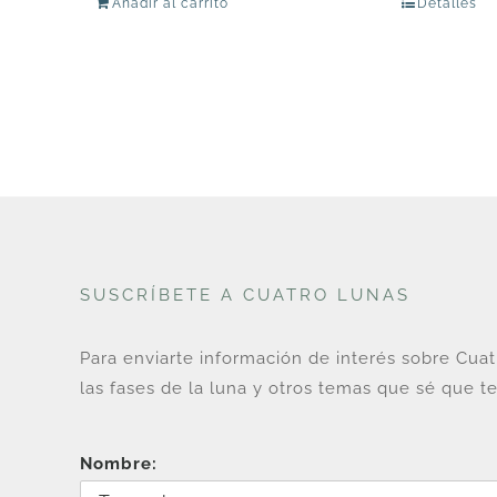
Añadir al carrito
Detalles
original
actual
era:
es:
U$
U$
192.
128.
SUSCRÍBETE A CUATRO LUNAS
Para enviarte información de interés sobre Cua
las fases de la luna y otros temas que sé que te
Nombre: