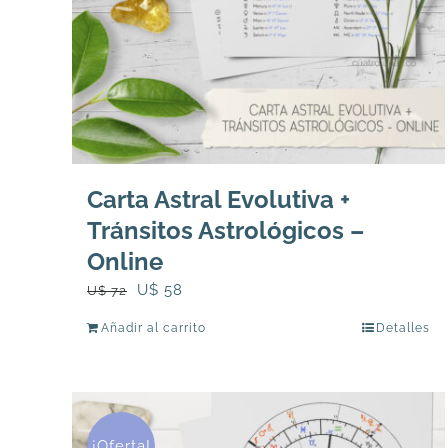
Carta Astral Evolutiva +
Tránsitos Astrológicos –
Online
El
El
U$
58
U$
72
precio
precio
Añadir al carrito
Detalles
original
actual
era:
es:
U$
U$
72.
58.
¡Oferta!