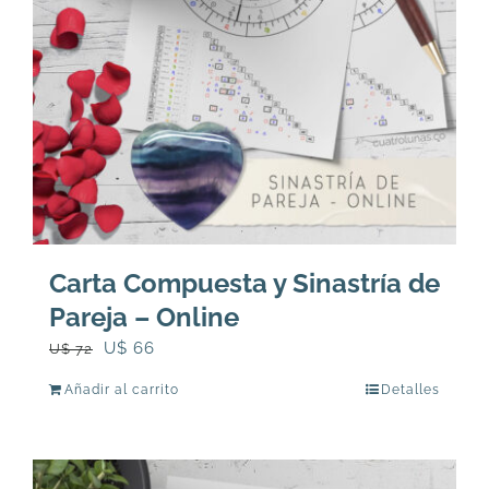
Carta Compuesta y Sinastría de
Pareja – Online
El
El
U$
66
U$
72
precio
precio
Añadir al carrito
Detalles
original
actual
era:
es:
U$
U$