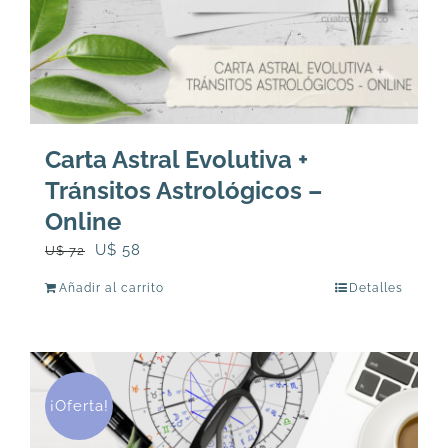
Carta Astral Evolutiva +
Tránsitos Astrológicos –
Online
El
El
U$
58
U$
72
precio
precio
Añadir al carrito
Detalles
original
actual
era:
es:
U$
U$
72.
58.
¡Oferta!