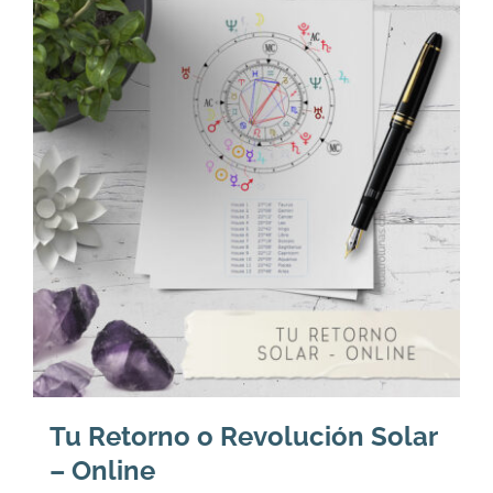
72.
66.
Tu Retorno o Revolución Solar
– Online