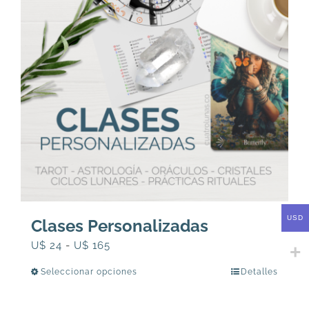
USD
Clases Personalizadas
Rango
U$
24
-
U$
165
de
Seleccionar opciones
Detalles
Este
precios:
producto
desde