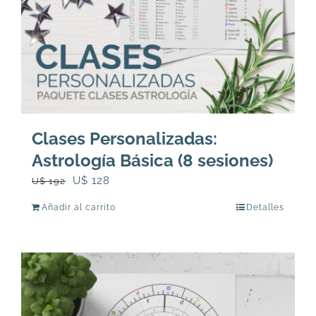
Clases Personalizadas:
Astrología Básica (8 sesiones)
El
El
U$
128
U$
192
precio
precio
Añadir al carrito
Detalles
original
actual
era:
es:
U$
U$
192.
128.