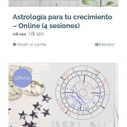
Astrología para tu crecimiento
– Online (4 sesiones)
El
El
U$
120
U$
144
precio
precio
Añadir al carrito
Detalles
original
actual
era:
es:
U$
U$
144.
120.
¡Oferta!