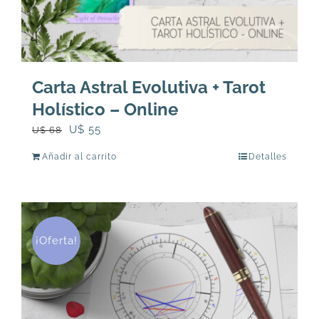
Carta Astral Evolutiva + Tarot
Holístico – Online
El
El
U$
55
U$
68
precio
precio
Añadir al carrito
Detalles
original
actual
era:
es:
U$
U$
68.
55.
¡Oferta!