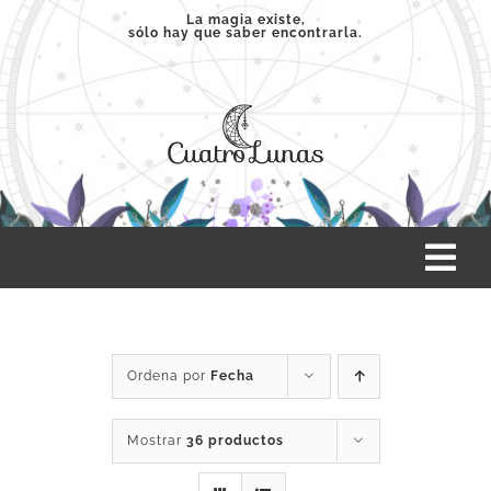
Saltar
La magia existe,
sólo hay que saber encontrarla.
al
contenido
Tog
Nav
INICIO
Ordena por
Fecha
SERVICIOS
Mostrar
36 productos
CLASES