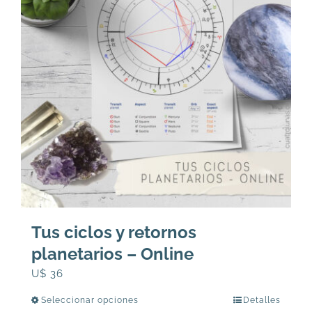
Tus ciclos y retornos
planetarios – Online
U$
36
Seleccionar opciones
Detalles
Este