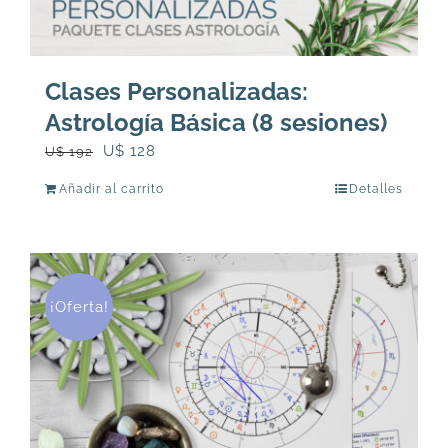
Clases Personalizadas:
Astrología Básica (8 sesiones)
El
El
U$
128
U$
192
precio
precio
Añadir al carrito
Detalles
original
actual
era:
es:
U$
U$
192.
128.
¡Oferta!