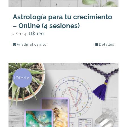
Astrología para tu crecimiento
– Online (4 sesiones)
El
El
U$
120
U$
144
precio
precio
Añadir al carrito
Detalles
original
actual
era:
es:
U$
U$
144.
120.
¡Oferta!