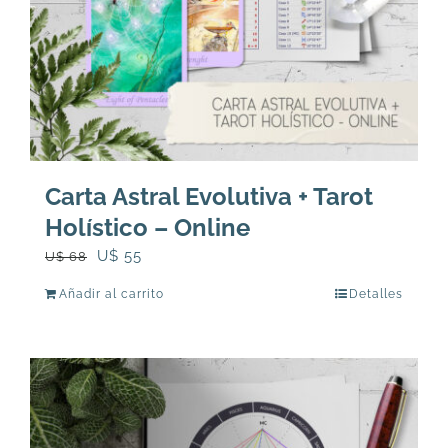
Carta Astral Evolutiva + Tarot
Holístico – Online
El
El
U$
55
U$
68
precio
precio
Añadir al carrito
Detalles
original
actual
era:
es:
U$
U$
68.
55.