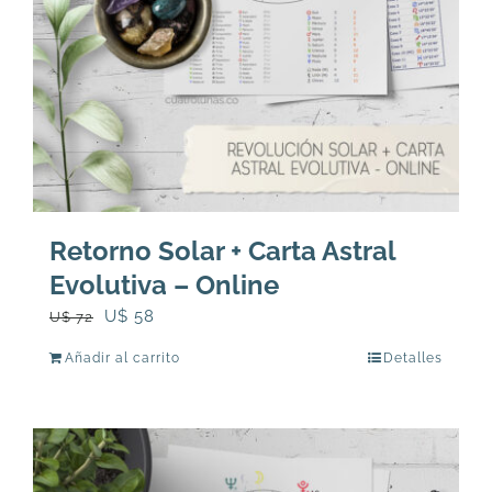
Retorno Solar + Carta Astral
Evolutiva – Online
El
El
U$
58
U$
72
precio
precio
Añadir al carrito
Detalles
original
actual
era:
es:
U$
U$
72.
58.