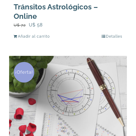
Tránsitos Astrológicos –
Online
El
El
U$
58
U$
72
precio
precio
Añadir al carrito
Detalles
original
actual
era:
es:
U$
U$
72.
58.
¡Oferta!