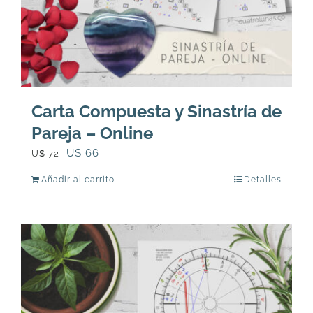
Carta Compuesta y Sinastría de
Pareja – Online
El
El
U$
66
U$
72
precio
precio
Añadir al carrito
Detalles
original
actual
era:
es:
U$
U$
72.
66.