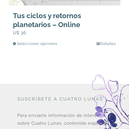
Tus ciclos y retornos
planetarios – Online
U$
36
Seleccionar opciones
Detalles
Este
producto
tiene
múltiples
variantes.
Las
opciones
SUSCRÍBETE A CUATRO LUNAS
se
pueden
elegir
Para enviarte información de interés
en
sobre Cuatro Lunas, contenido especial