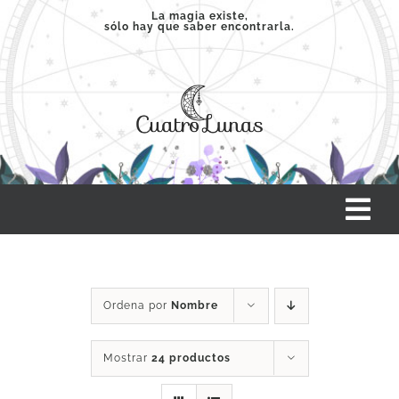
Saltar
La magia existe,
sólo hay que saber encontrarla.
al
contenido
Tog
Nav
INICIO
Ordena por
Nombre
SERVICIOS
Mostrar
24 productos
CLASES