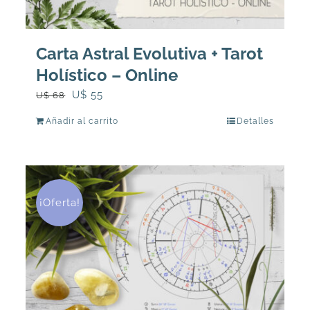
Carta Astral Evolutiva + Tarot
Holístico – Online
El
El
U$
55
U$
68
precio
precio
Añadir al carrito
Detalles
original
actual
era:
es:
U$
U$
68.
55.
¡Oferta!