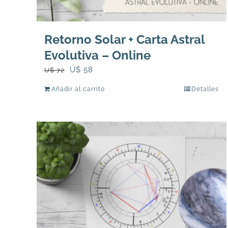
Retorno Solar + Carta Astral
Evolutiva – Online
El
El
U$
58
U$
72
precio
precio
Añadir al carrito
Detalles
original
actual
era:
es:
U$
U$
72.
58.