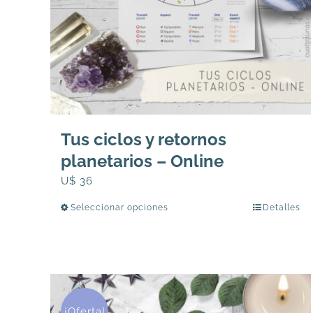
Tus ciclos y retornos
planetarios – Online
U$
36
Seleccionar opciones
Detalles
Este
producto
tiene
múltiples
variantes.
Las
¡Oferta!