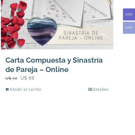
USD
COP
Carta Compuesta y Sinastría
de Pareja – Online
El
El
U$
66
U$
72
precio
precio
Añadir al carrito
Detalles
original
actual
era:
es:
U$
U$
72.
66.