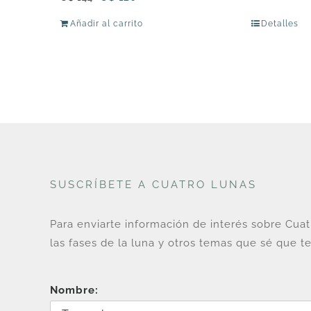
precio
precio
Añadir al carrito
Detalles
original
actual
era:
es:
U$
U$
144.
120.
SUSCRÍBETE A CUATRO LUNAS
Para enviarte información de interés sobre Cua
las fases de la luna y otros temas que sé que te
Nombre: