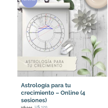
opciones
se
pueden
elegir
en
la
página
de
producto
Astrología para tu
crecimiento – Online (4
sesiones)
El
El
U$
120
U$
144