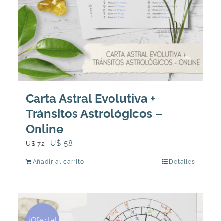
Carta Astral Evolutiva +
Tránsitos Astrológicos –
Online
El
El
U$
58
U$
72
precio
precio
Añadir al carrito
Detalles
original
actual
era:
es:
U$
U$
72.
58.
¡Oferta!