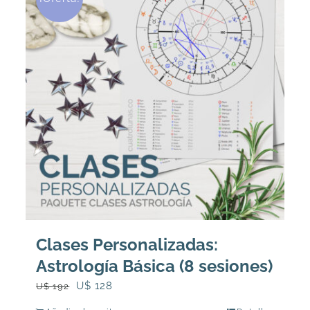
Clases Personalizadas:
Astrología Básica (8 sesiones)
El
El
U$
128
U$
192
precio
precio