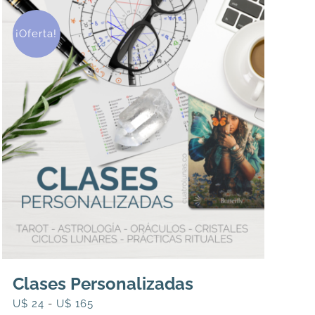
¡Oferta!
Clases Personalizadas
Rango
U$
24
-
U$
165