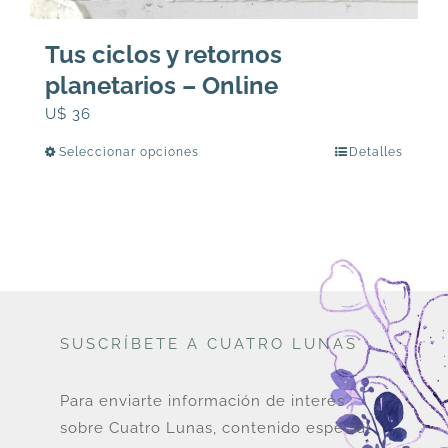
Tus ciclos y retornos
planetarios – Online
U$
36
Seleccionar opciones
Detalles
Este
producto
tiene
múltiples
variantes.
Las
opciones
SUSCRÍBETE A CUATRO LUNAS
se
pueden
elegir
Para enviarte información de interés
en
sobre Cuatro Lunas, contenido especial