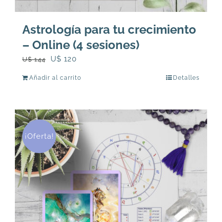
Astrología para tu crecimiento
– Online (4 sesiones)
El
El
U$
120
U$
144
precio
precio
Añadir al carrito
Detalles
original
actual
era:
es:
U$
U$
144.
120.
¡Oferta!