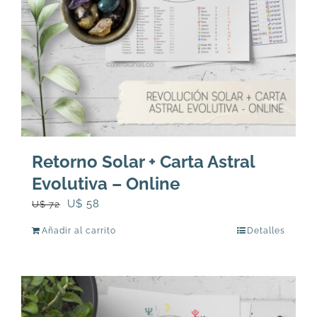
Retorno Solar + Carta Astral
Evolutiva – Online
El
El
U$
58
U$
72
precio
precio
Añadir al carrito
Detalles
original
actual
era:
es:
U$
U$
72.
58.