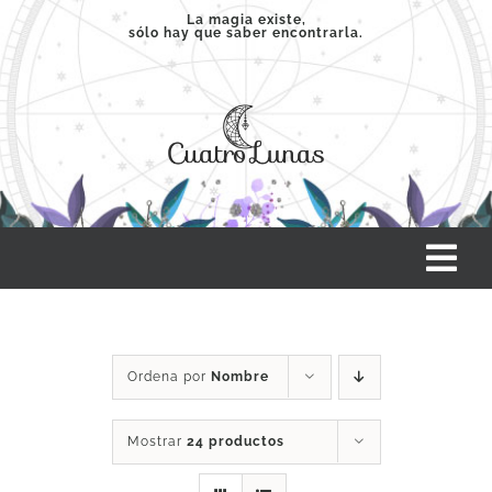
Saltar
La magia existe,
sólo hay que saber encontrarla.
al
contenido
Tog
Nav
INICIO
Ordena por
Nombre
SERVICIOS
Mostrar
24 productos
CLASES