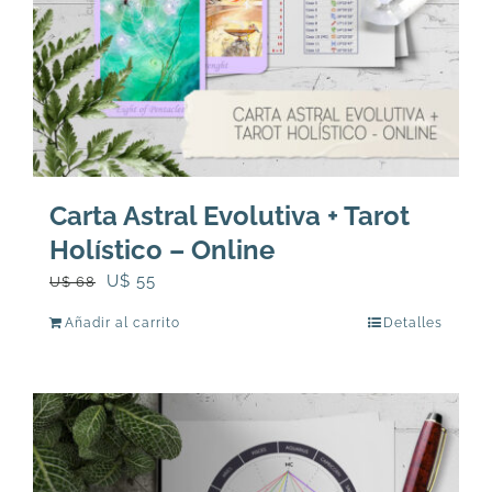
Carta Astral Evolutiva + Tarot
Holístico – Online
El
El
U$
55
U$
68
precio
precio
Añadir al carrito
Detalles
original
actual
era:
es:
U$
U$
68.
55.