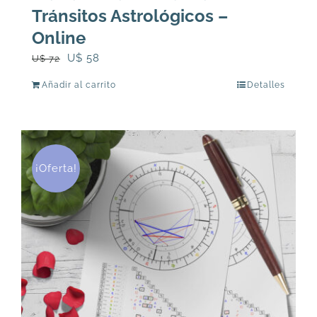
Tránsitos Astrológicos –
Online
El
El
U$
58
U$
72
precio
precio
Añadir al carrito
Detalles
original
actual
era:
es:
U$
U$
72.
58.
¡Oferta!