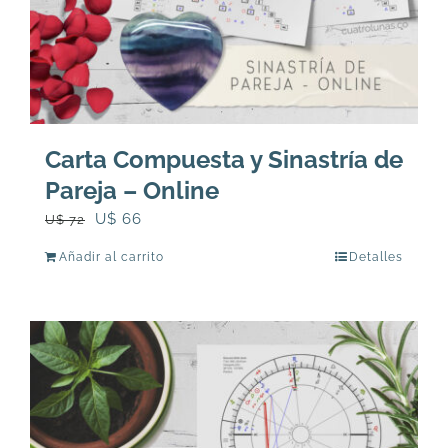
Carta Compuesta y Sinastría de
Pareja – Online
El
El
U$
66
U$
72
precio
precio
Añadir al carrito
Detalles
original
actual
era:
es:
U$
U$
72.
66.