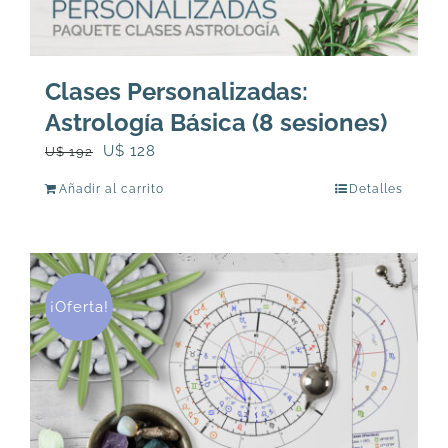
Clases Personalizadas:
Astrología Básica (8 sesiones)
El
El
U$
128
U$
192
precio
precio
Añadir al carrito
Detalles
original
actual
era:
es:
U$
U$
192.
128.
¡Oferta!