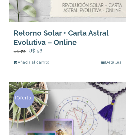
producto
Retorno Solar + Carta Astral
Evolutiva – Online
El
El
U$
58
U$
72
precio
precio
Añadir al carrito
Detalles
original
actual
era:
es:
U$
U$
72.
58.
¡Oferta!