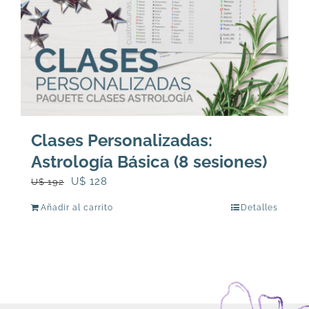
Clases Personalizadas:
Astrología Básica (8 sesiones)
El
El
U$
128
U$
192
precio
precio
Añadir al carrito
Detalles
original
actual
era:
es:
U$
U$
192.
128.