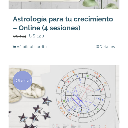
Astrología para tu crecimiento
– Online (4 sesiones)
El
El
U$
120
U$
144
precio
precio
Añadir al carrito
Detalles
original
actual
era:
es:
U$
U$
144.
120.
¡Oferta!