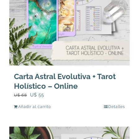
Carta Astral Evolutiva + Tarot
Holístico – Online
El
El
U$
55
U$
68
precio
precio
Añadir al carrito
Detalles
original
actual
era:
es:
U$
U$
68.
55.