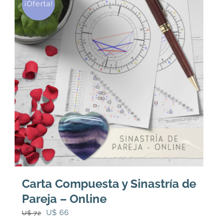
¡Oferta!
Carta Compuesta y Sinastría de
Pareja – Online
El
El
U$
66
U$
72