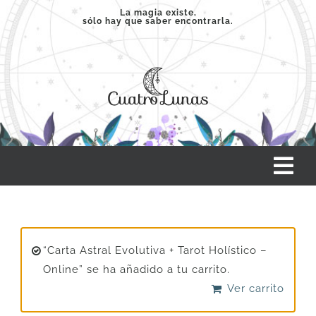
Saltar
La magia existe,
sólo hay que saber encontrarla.
al
contenido
Tog
Nav
INICIO
“Carta Astral Evolutiva + Tarot Holístico –
SERVICIOS
Online” se ha añadido a tu carrito.
Ver carrito
CLASES