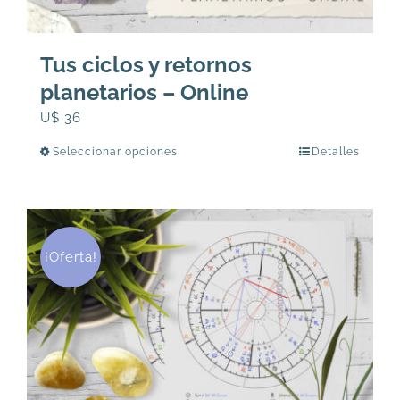
Tus ciclos y retornos
planetarios – Online
U$
36
Seleccionar opciones
Detalles
Este
producto
tiene
múltiples
variantes.
¡Oferta!
Las
opciones
se
pueden
elegir
en