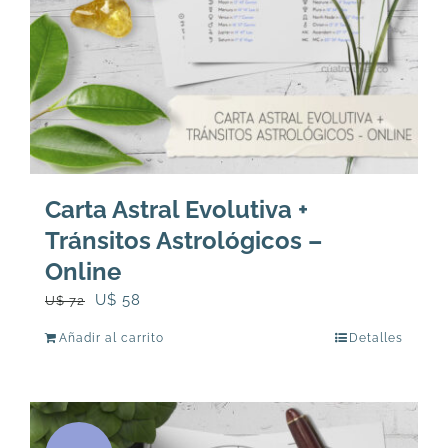
la
página
de
producto
Carta Astral Evolutiva +
Tránsitos Astrológicos –
Online
El
El
U$
58
U$
72
precio
precio
Añadir al carrito
Detalles
original
actual
era:
es:
U$
U$
72.
58.