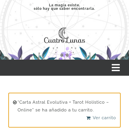
Saltar
La magia existe,
sólo hay que saber encontrarla.
al
contenido
Tog
Nav
INICIO
“Carta Astral Evolutiva + Tarot Holístico –
SERVICIOS
Online” se ha añadido a tu carrito.
Ver carrito
CLASES