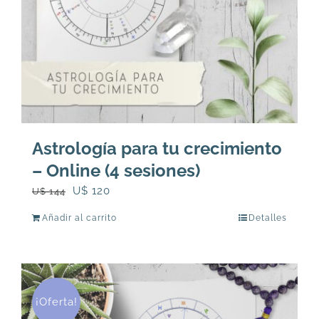
Astrología para tu crecimiento
– Online (4 sesiones)
El
El
U$
120
U$
144
precio
precio
Añadir al carrito
Detalles
original
actual
era:
es:
U$
U$
144.
120.
¡Oferta!