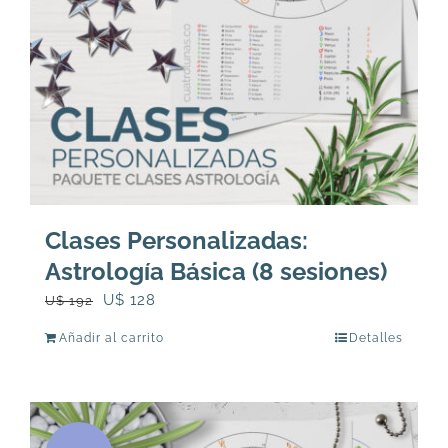
en
la
página
de
producto
Clases Personalizadas:
Astrología Básica (8 sesiones)
El
El
U$
128
U$
192
precio
precio
Añadir al carrito
Detalles
original
actual
era:
es:
U$
U$
192.
128.