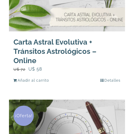
Carta Astral Evolutiva +
Tránsitos Astrológicos –
Online
El
El
U$
58
U$
72
precio
precio
Añadir al carrito
Detalles
original
actual
era:
es:
U$
U$
72.
58.
¡Oferta!