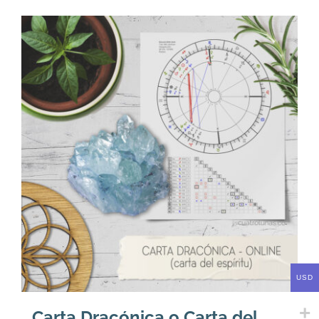
era:
es:
U$
U$
72.
66.
USD
Carta Dracónica o Carta del