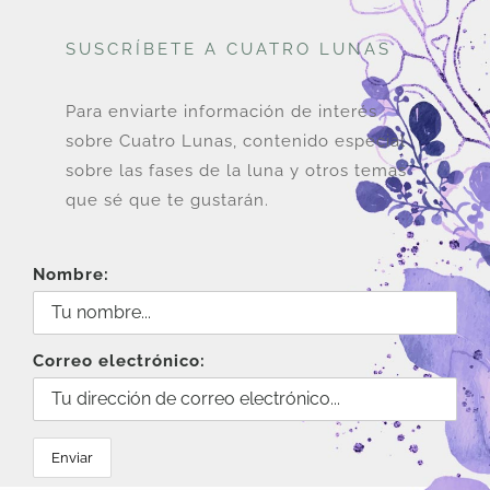
opciones
SUSCRÍBETE A CUATRO LUNAS
se
pueden
elegir
Para enviarte información de interés
en
sobre Cuatro Lunas, contenido especial
la
sobre las fases de la luna y otros temas
página
que sé que te gustarán.
de
producto
Nombre:
Correo electrónico: