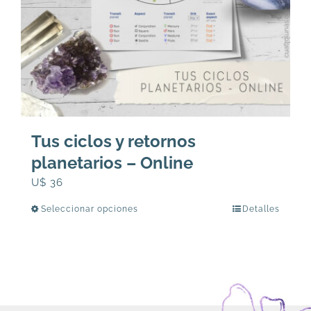
Tus ciclos y retornos
planetarios – Online
U$
36
Seleccionar opciones
Detalles
Este
producto
tiene
múltiples
variantes.
Las