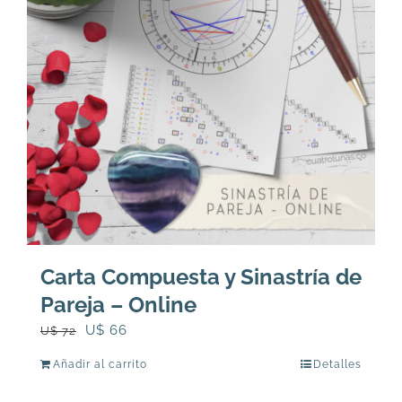
Carta Compuesta y Sinastría de
Pareja – Online
El
El
U$
66
U$
72
precio
precio
Añadir al carrito
Detalles
original
actual