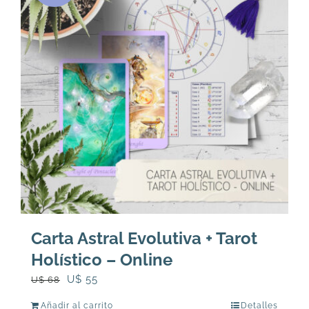
Carta Astral Evolutiva + Tarot
Holístico – Online
El
El
U$
55
U$
68
precio
precio
Añadir al carrito
Detalles