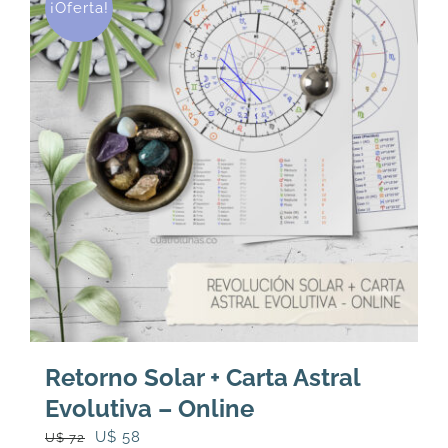
¡Oferta!
Retorno Solar + Carta Astral
Evolutiva – Online
El
El
U$
58
U$
72