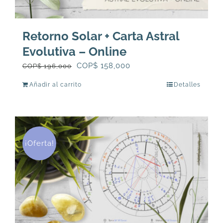
Retorno Solar + Carta Astral
Evolutiva – Online
El
El
COP$
158,000
COP$
196,000
precio
precio
Añadir al carrito
Detalles
original
actual
era:
es:
COP$
COP$
196,000.
158,000.
¡Oferta!