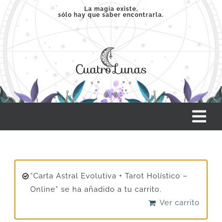
Saltar
La magia existe,
sólo hay que saber encontrarla.
al
contenido
Tog
Nav
INICIO
“Carta Astral Evolutiva + Tarot Holístico –
SERVICIOS
Online” se ha añadido a tu carrito.
Ver carrito
CLASES