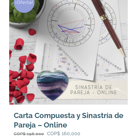
¡Oferta!
Carta Compuesta y Sinastría de
Pareja – Online
El
El
COP$
160,000
COP$
196,000