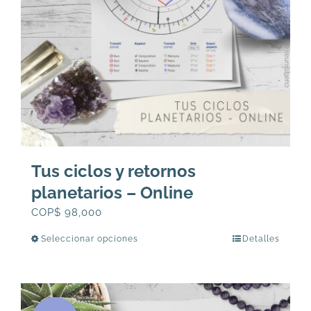
Tus ciclos y retornos
planetarios – Online
COP$
98,000
Seleccionar opciones
Detalles
Este
producto
tiene
múltiples