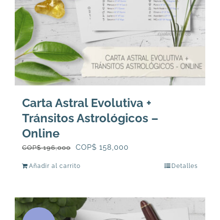
Carta Astral Evolutiva +
Tránsitos Astrológicos –
Online
El
El
COP$
158,000
COP$
196,000
precio
precio
Añadir al carrito
Detalles
original
actual
era:
es:
COP$
COP$
196,000.
158,000.