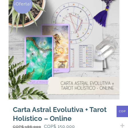
variantes.
¡Oferta!
Las
opciones
se
pueden
elegir
en
la
página
de
producto
Carta Astral Evolutiva + Tarot
COP
Holístico – Online
El
El
COP$
150,000
COP$
186,000