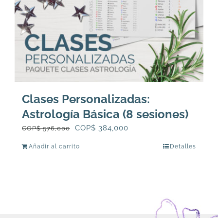
Clases Personalizadas:
Astrología Básica (8 sesiones)
El
El
COP$
384,000
COP$
576,000
precio
precio
Añadir al carrito
Detalles
original
actual
era:
es:
COP$
COP$
576,000.
384,000.