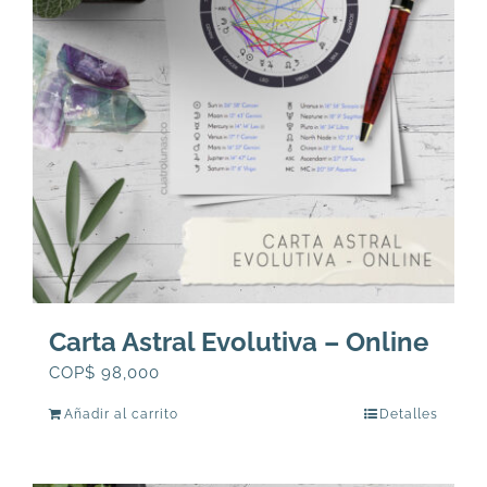
495,000
se
pueden
elegir
en
la
página
de
producto
Carta Astral Evolutiva – Online
COP$
98,000
Añadir al carrito
Detalles