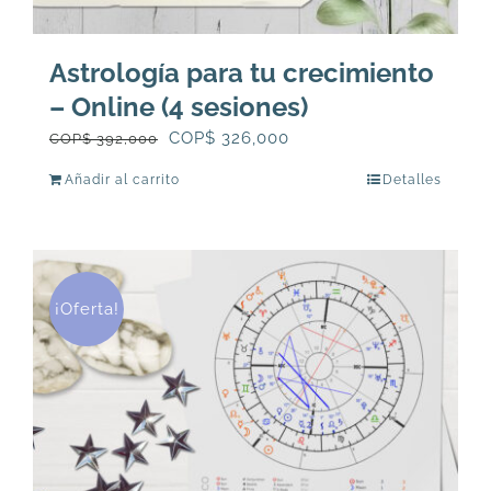
Astrología para tu crecimiento
– Online (4 sesiones)
El
El
COP$
326,000
COP$
392,000
precio
precio
Añadir al carrito
Detalles
original
actual
era:
es:
COP$
COP$
392,000.
326,000.
¡Oferta!