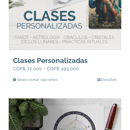
Clases Personalizadas
Rango
COP$
72,000
-
COP$
495,000
de
Seleccionar opciones
Detalles
Este
precios:
producto
desde
tiene
COP$
múltiples
72,000
variantes.
hasta
Las
COP$
opciones