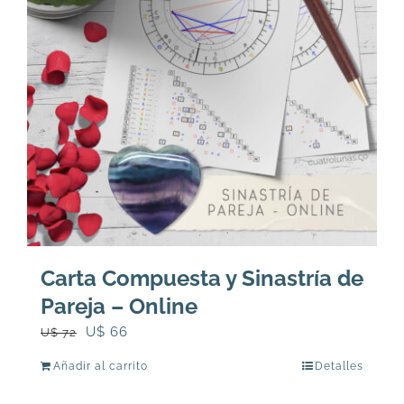
Carta Compuesta y Sinastría de
Pareja – Online
El
El
U$
66
U$
72
precio
precio
Añadir al carrito
Detalles
original
actual