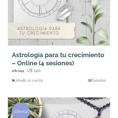
Astrología para tu crecimiento
– Online (4 sesiones)
El
El
U$
120
U$
144
precio
precio
Añadir al carrito
Detalles
original
actual
era:
es:
U$
U$
144.
120.
¡Oferta!