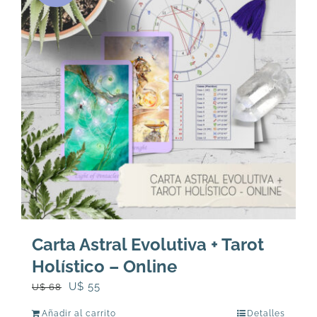
Carta Astral Evolutiva + Tarot
Holístico – Online
El
El
U$
55
U$
68
precio
precio
Añadir al carrito
Detalles