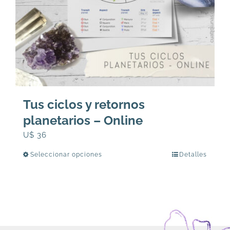
Tus ciclos y retornos
planetarios – Online
U$
36
Seleccionar opciones
Detalles
Este
producto
tiene
múltiples
variantes.
Las