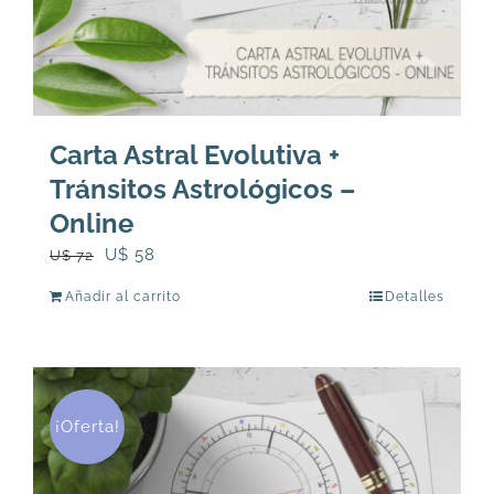
Carta Astral Evolutiva +
Tránsitos Astrológicos –
Online
El
El
U$
58
U$
72
precio
precio
Añadir al carrito
Detalles
original
actual
era:
es:
U$
U$
72.
58.
¡Oferta!