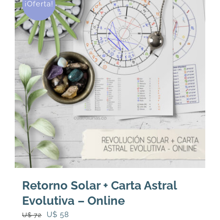
¡Oferta!
Retorno Solar + Carta Astral
Evolutiva – Online
El
El
U$
58
U$
72