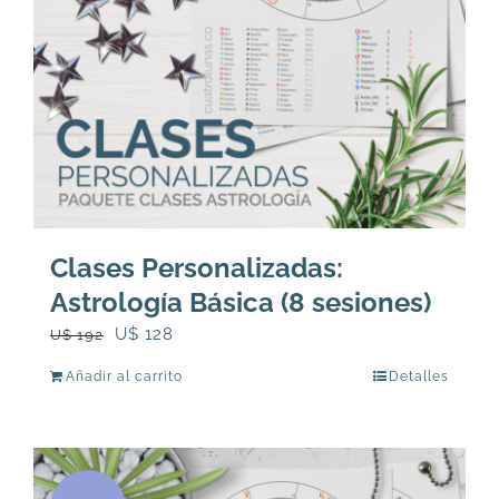
en
la
página
de
producto
Clases Personalizadas:
Astrología Básica (8 sesiones)
El
El
U$
128
U$
192
precio
precio
Añadir al carrito
Detalles
original
actual
era:
es:
U$
U$
192.
128.