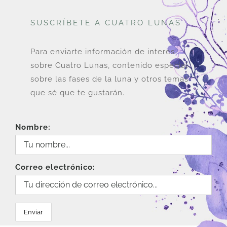
opciones
SUSCRÍBETE A CUATRO LUNAS
se
pueden
elegir
Para enviarte información de interés
en
sobre Cuatro Lunas, contenido especial
la
sobre las fases de la luna y otros temas
página
que sé que te gustarán.
de
producto
Nombre:
Correo electrónico: