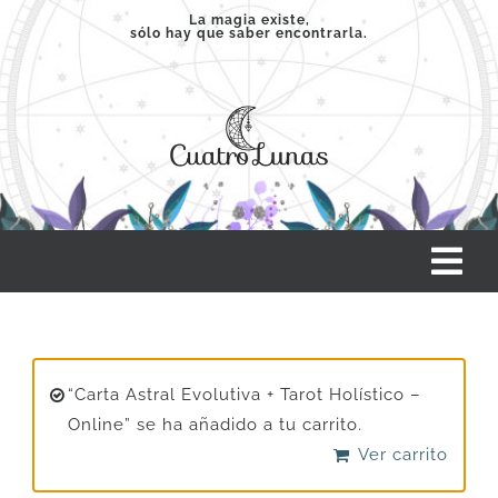
Saltar
La magia existe,
sólo hay que saber encontrarla.
al
contenido
Tog
Nav
INICIO
“Carta Astral Evolutiva + Tarot Holístico –
SERVICIOS
Online” se ha añadido a tu carrito.
Ver carrito
CLASES