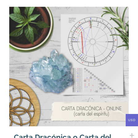
era:
es:
U$
U$
72.
66.
USD
Carta Dracónica o Carta del