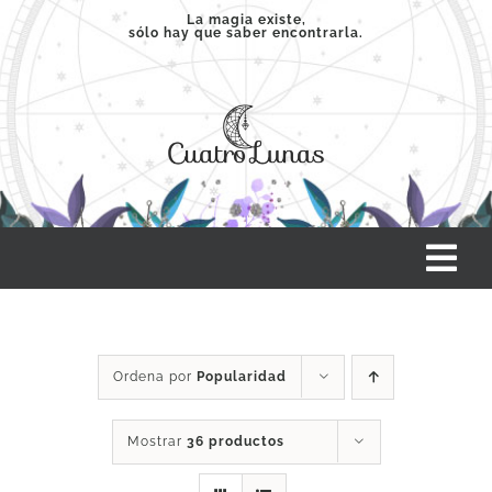
Saltar
La magia existe,
sólo hay que saber encontrarla.
al
contenido
Tog
Nav
INICIO
Ordena por
Popularidad
SERVICIOS
Mostrar
36 productos
CLASES