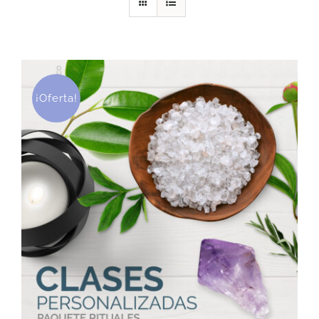
DESCARGAS
PRODUCTOS
¡Oferta!
ARTÍCULOS
ACERCA
CONTACTO
Carrito