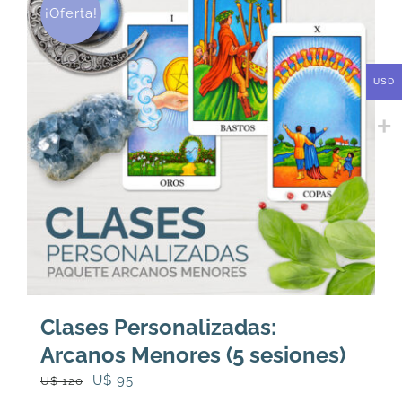
¡Oferta!
USD
Clases Personalizadas:
Arcanos Menores (5 sesiones)
El
El
U$
95
U$
120