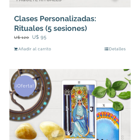
Clases Personalizadas:
Rituales (5 sesiones)
El
El
U$
95
U$
120
precio
precio
Añadir al carrito
Detalles
original
actual
era:
es:
U$
U$
120.
95.
¡Oferta!