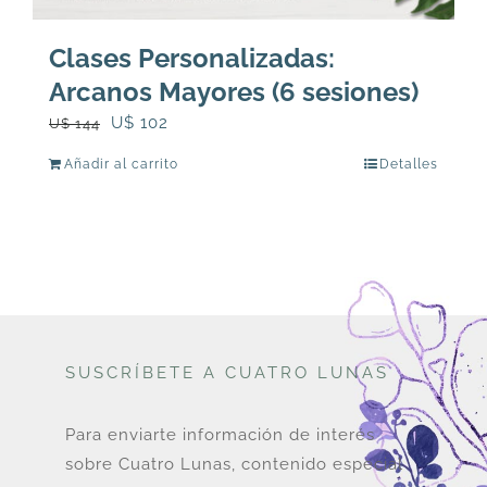
Clases Personalizadas:
Arcanos Mayores (6 sesiones)
El
El
U$
102
U$
144
precio
precio
Añadir al carrito
Detalles
original
actual
era:
es:
U$
U$
144.
102.
SUSCRÍBETE A CUATRO LUNAS
Para enviarte información de interés
sobre Cuatro Lunas, contenido especial