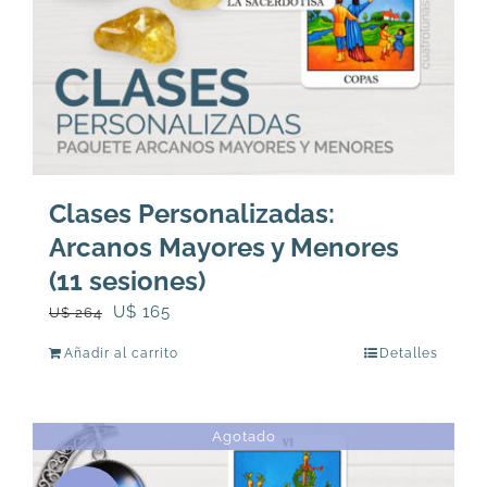
Clases Personalizadas:
Arcanos Mayores y Menores
(11 sesiones)
El
El
U$
165
U$
264
precio
precio
Añadir al carrito
Detalles
original
actual
era:
es:
U$
U$
Agotado
264.
165.